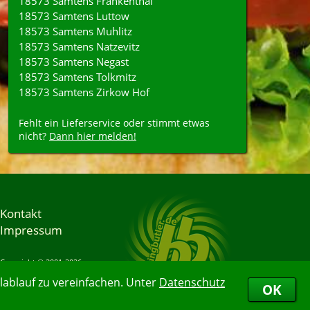
18573 Samtens Frankenthal
18573 Samtens Luttow
18573 Samtens Muhlitz
18573 Samtens Natzevitz
18573 Samtens Negast
18573 Samtens Tolkmitz
18573 Samtens Zirkow Hof
Fehlt ein Lieferservice oder stimmt etwas
nicht?
Dann hier melden!
Kontakt
Impressum
Copyright © 2001-2026
Bringbutler® GmbH
ablauf zu vereinfachen. Unter
Datenschutz
07.08.2026 15:59:05
OK