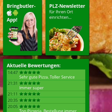
Bringbutler-
PLZ-Newsletter
für Ihren Ort
einrichten...
App!
Aktuelle Bewertungen:
14:47
Sehr gute Pizza. Toller Service
21:31
Immer super
21:11
20:35
20:05
Top Pizzeria, Bestellung immer