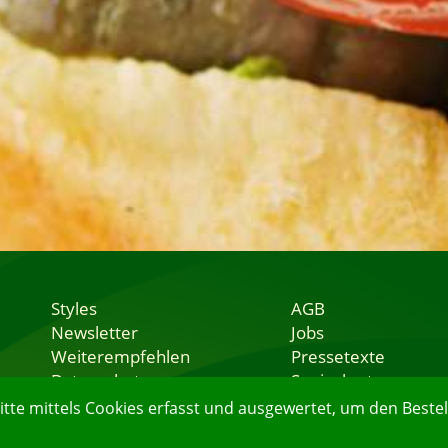
Styles
AGB
Newsletter
Jobs
Weiterempfehlen
Pressetexte
Datenschutz
Speisekarten
Nutzungsbedingungen
Lieferservice
e mittels Cookies erfasst und ausgewertet, um den Bestell