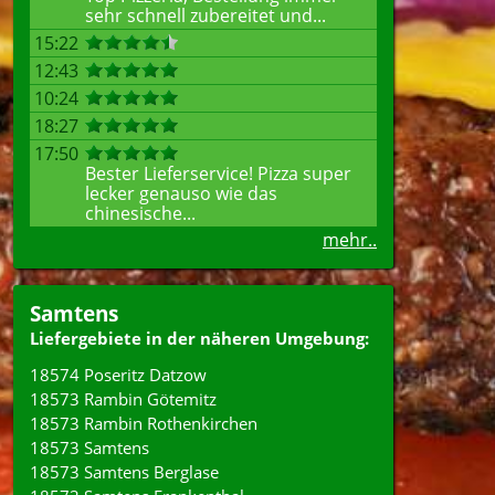
sehr schnell zubereitet und...
15:22
12:43
10:24
18:27
17:50
Bester Lieferservice! Pizza super
lecker genauso wie das
chinesische...
mehr..
Samtens
Liefergebiete in der näheren Umgebung:
18574 Poseritz Datzow
18573 Rambin Götemitz
18573 Rambin Rothenkirchen
18573 Samtens
18573 Samtens Berglase