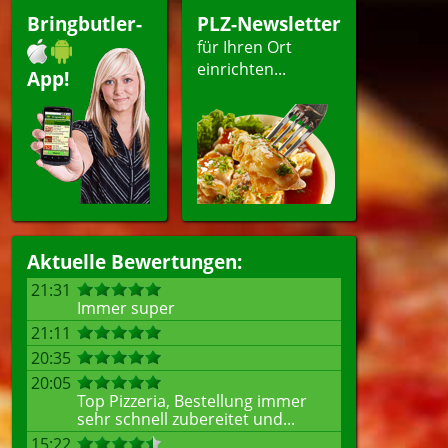
Bringbutler-
PLZ-Newsletter
für Ihren Ort
einrichten...
App!
Aktuelle Bewertungen:
21:31
Immer super
21:11
20:35
20:05
Top Pizzeria, Bestellung immer
sehr schnell zubereitet und...
15:22