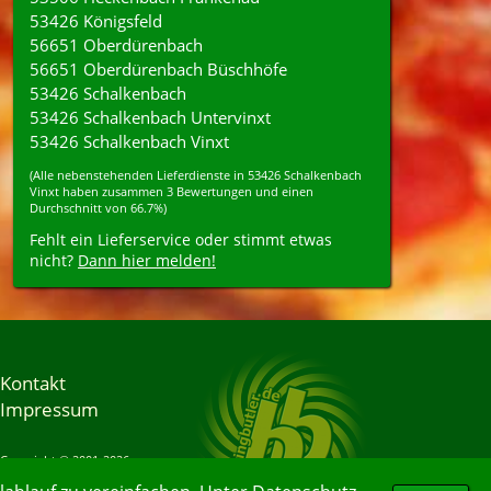
53426 Königsfeld
56651 Oberdürenbach
56651 Oberdürenbach Büschhöfe
53426 Schalkenbach
53426 Schalkenbach Untervinxt
53426 Schalkenbach Vinxt
(Alle nebenstehenden
Lieferdienste
in
53426
Schalkenbach
Vinxt
haben zusammen
3
Bewertungen und einen
Durchschnitt von
66.7%
)
Fehlt ein Lieferservice oder stimmt etwas
nicht?
Dann hier melden!
Kontakt
Impressum
Copyright © 2001-2026
Bringbutler® GmbH