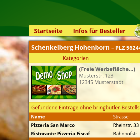
Startseite
Infos für Besteller
Lieferservice-App
Schenkelberg Hohenborn
– PLZ 5624
Weiterempfehlen
Kategorien
Newsletter
(Freie Werbefläche...)
Sicherheit
Musterstr. 123
Kontakt
12345 Musterstadt
Gefundene Einträge ohne bringbutler-Bestells
Name
Strasse
Pizzeria San Marco
Rheinstr. 33
Ristorante Pizzeria Eiscaf
Bahnhofstr.