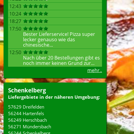
12:43
10:24
18:27
17:50
Bester Lieferservice! Pizza super
lecker genauso wie das
chinesische...
12:50
Nach über 20 Bestellungen gibt es
noch immer keinen Grund zur...
mehr..
Schenkelberg
Liefergebiete in der näheren Umgebung:
57629 Dreifelden
56244 Hartenfels
56249 Herschbach
56271 Mündersbach
56244 Schenkelberg