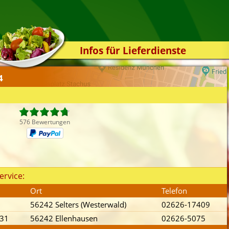
Infos für Lieferdienste
Kassensystem
4
Zuverlässigkeit
Sicherheit
Der Online-Shop
576 Bewertungen
Das Bestellsystem
Der Bestellvorgang
Übertragung
ervice:
Testshop
Ort
Telefon
Styles
56242 Selters (Westerwald)
02626-17409
Kontakt
 31
56242 Ellenhausen
02626-5075