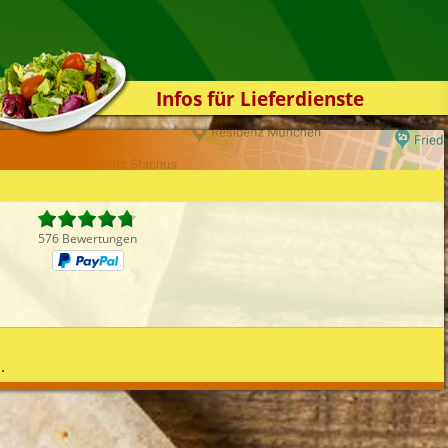
Infos für Lieferdienste
Kassensystem
Zuverlässigkeit
Sicherheit
Der Online-Shop
576 Bewertungen
Das Bestellsystem
Der Bestellvorgang
Übertragung
Testshop
.
Styles
Kontakt