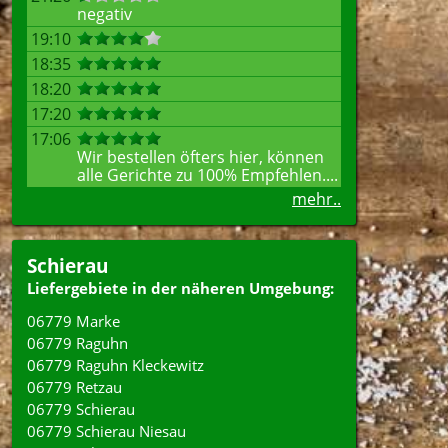
negativ
19:10
18:35
18:20
17:20
17:06
Wir bestellen öfters hier, können
alle Gerichte zu 100% Empfehlen....
mehr..
Schierau
Liefergebiete in der näheren Umgebung:
06779 Marke
06779 Raguhn
06779 Raguhn Kleckewitz
06779 Retzau
06779 Schierau
06779 Schierau Niesau