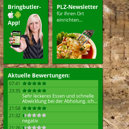
Bringbutler-
PLZ-Newsletter
für Ihren Ort
einrichten...
App!
Aktuelle Bewertungen:
07:41
23:35
Sehr leckeres Essen und schnelle
Abwicklung bei der Abholung. ich...
21:58
21:32
negativ
21:26