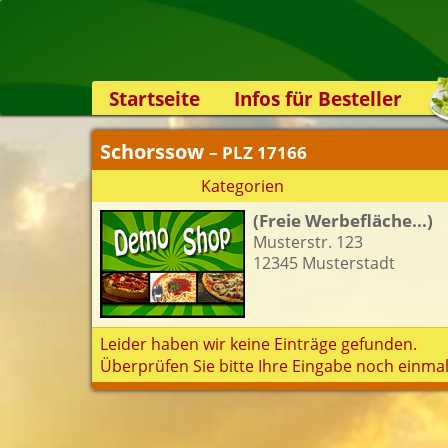
Startseite
Infos für Besteller
Lieferservice-App
Schorssow
– PLZ 17166
Weiterempfehlen
Kategorien
Newsletter
(Freie Werbefläche...)
Sicherheit
Musterstr. 123
Kontakt
12345 Musterstadt
Leider haben wir keine Einträge gefunden.
Überprüfen Sie bitte Ihre Eingabe noch einmal