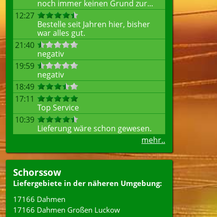
noch immer keinen Grund zur...
12:27
Bestelle seit Jahren hier, bisher
war alles gut.
21:40
negativ
19:59
negativ
18:49
17:11
Top Service
10:39
Lieferung wäre schon gewesen.
mehr..
Schorssow
Liefergebiete in der näheren Umgebung:
17166 Dahmen
17166 Dahmen Großen Luckow