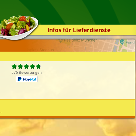
Infos für Lieferdienste
Kassensystem
Zuverlässigkeit
Sicherheit
Der Online-Shop
576 Bewertungen
Das Bestellsystem
Der Bestellvorgang
Übertragung
Testshop
.
Styles
Kontakt