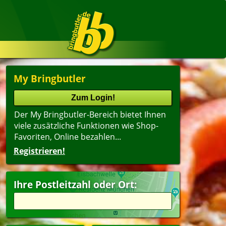
My Bringbutler
Der My Bringbutler-Bereich bietet Ihnen
viele zusätzliche Funktionen wie Shop-
Favoriten, Online bezahlen...
Registrieren!
Name
lter
(ältester Shop zuerst)
Ihre Postleitzahl oder Ort:
agsangebot
Dessert
esangebote
Getränke
peisen