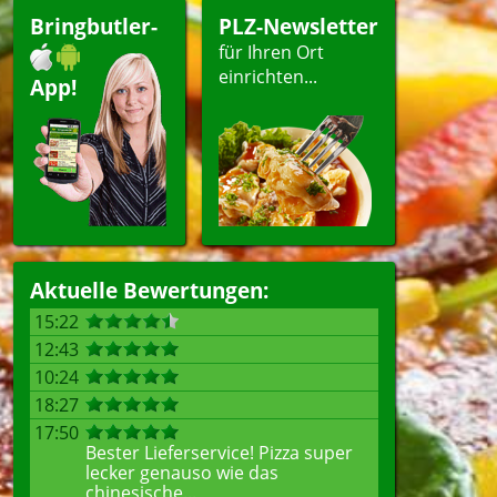
pen
Bringbutler-
PLZ-Newsletter
für Ihren Ort
einrichten...
App!
len
Aktuelle Bewertungen:
15:22
12:43
10:24
18:27
17:50
Bester Lieferservice! Pizza super
lecker genauso wie das
chinesische...