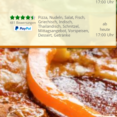
17:00 Uhr
Fleisch
Griechisch
Schnitzel
Sup
iefertermin:
Pizza, Nudeln, Salat, Fisch,
sofort
für
um
:
Uhr bestel
Griechisch, Indisch,
481 Bewertungen
1
ab
Thailändisch, Schnitzel,
heute
Mittagsangebot, Vorspeisen,
17:00 Uhr
Dessert, Getränke