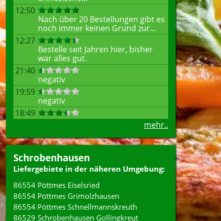
12:50
Nach über 20 Bestellungen gibt es
noch immer keinen Grund zur...
12:27
Bestelle seit Jahren hier, bisher
war alles gut.
21:40
negativ
19:59
negativ
18:49
mehr..
Schrobenhausen
Liefergebiete in der näheren Umgebung:
86554 Pöttmes Eiselsried
86554 Pöttmes Grimolzhausen
86554 Pöttmes Schnellmannskreuth
86529 Schrobenhausen Gollingkreut