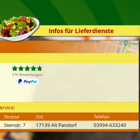
Infos für Lieferdienste
Kassensystem
Zuverlässigkeit
Sicherheit
Der Online-Shop
576 Bewertungen
Das Bestellsystem
Der Bestellvorgang
Übertragung
ervice:
Testshop
Strasse
Ort
Telefon
Styles
Steinstr. 7
17139 Alt Panstorf
03994-633240
Kontakt