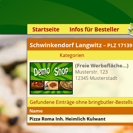
Startseite
Infos für Besteller
Lieferservice-App
Schwinkendorf Langwitz
– PLZ 17139
Weiterempfehlen
Kategorien
Newsletter
(Freie Werbefläche...)
Sicherheit
Musterstr. 123
Kontakt
12345 Musterstadt
Gefundene Einträge ohne bringbutler-Bestells
Name
Pizza Roma Inh. Heimlich Kulwant