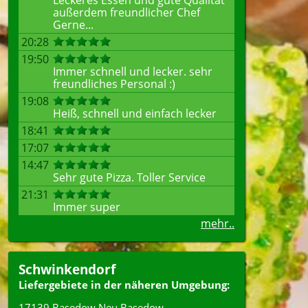
Leckeres Essen und gute Qualität
außerdem freundlicher Chef
Gerne...
20:28
19:50
Immer schnell und lecker. sehr
freundliches Personal :)
19:08
Heiß, schnell und einfach lecker
18:41
17:07
14:47
Sehr gute Pizza. Toller Service
21:31
Immer super
mehr..
Schwinkendorf
Liefergebiete in der näheren Umgebung:
17139 Basedow Neu Basedow