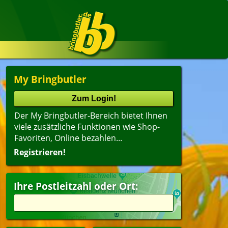
My Bringbutler
Der My Bringbutler-Bereich bietet Ihnen
viele zusätzliche Funktionen wie Shop-
Favoriten, Online bezahlen...
Registrieren!
Name
lter
(ältester Shop zuerst)
Ihre Postleitzahl oder Ort:
dwich
Suppen
i
Dessert
agsangebot
Getränke