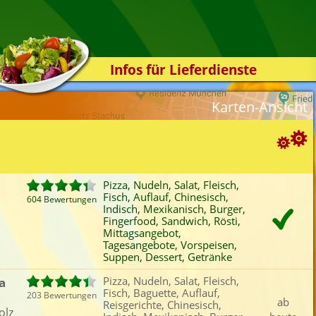
Infos für Lieferdienste
Kassensystem
Karten-Ansicht
Zuverlässigkeit
Sicherheit
Der Online-Shop
Suchoptionen
Das Bestellsystem
Pizza, Nudeln, Salat, Fleisch,
Fisch, Auflauf, Chinesisch,
Der Bestellvorgang
604 Bewertungen
ortierung:
Indisch, Mexikanisch, Burger,
Fingerfood, Sandwich, Rösti,
Übertragung
Bewertung
Rabatt
Mindestbestellwert
Mittagsangebot,
Favoriten
Onlinezahlung
Liefergebühr
A
Testshop
Tagesangebote, Vorspeisen,
Suppen, Dessert, Getränke
ategorien-Filter:
Styles
Pizza
Baguette
Indisch
San
a
Pizza, Nudeln, Salat, Fleisch,
Kontakt
Fisch, Baguette, Auflauf,
Nudeln
Kartoffeln
Mexikanisch
Röst
203 Bewertungen
ab
Reisgerichte, Chinesisch,
Salat
Auflauf
Schwäbisch
Mitt
olz