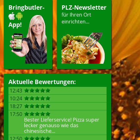
esangebote
Bringbutler-
PLZ-Newsletter
peisen
für Ihren Ort
einrichten...
App!
len
Aktuelle Bewertungen:
12:43
10:24
18:27
17:50
Bester Lieferservice! Pizza super
lecker genauso wie das
chinesische...
12:50