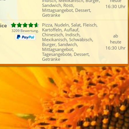
Indisch, Mexikanisch, Burger,
heute
Fleisch
Reisgerichte
Burger
Tag
Sandwich, Rösti,
16:30 Uhr
Mittagsangebot, Dessert,
Fisch
Chinesisch
Fingerfood
Vors
Getränke
iefertermin:
ice
Pizza, Nudeln, Salat, Fleisch,
sofort
für
um
:
Uhr bestel
Kartoffeln, Auflauf,
3209 Bewertung.
Chinesisch, Indisch,
ab
Mexikanisch, Schwäbisch,
heute
Burger, Sandwich,
16:30 Uhr
Mittagsangebot,
Tagesangebote, Dessert,
Getränke