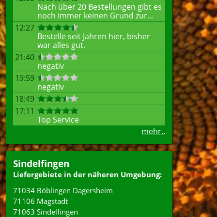
Nach über 20 Bestellungen gibt es
noch immer keinen Grund zur...
12:27
Bestelle seit Jahren hier, bisher
war alles gut.
21:40
negativ
19:59
negativ
18:49
17:11
Top Service
mehr..
Sindelfingen
Liefergebiete in der näheren Umgebung:
71034 Böblingen Dagersheim
71106 Magstadt
71063 Sindelfingen