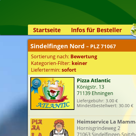
Startseite
Infos für Besteller
Lieferservice-App
Sindelfingen Nord
– PLZ 71067
Weiterempfehlen
Sortierung nach:
Bewertung
Newsletter
Kategorien-Filter:
keiner
Sicherheit
Liefertermin:
sofort
Kontakt
Pizza Atlantic
Königstr. 13
S
71139 Ehningen
Liefergebühr: 3.00 €
Mindestbestellwert: 30.00 €
K
Heimservice La Mamm
Hornisgrindeweg 2
71063 Sindelfingen-Spitzh