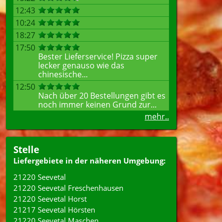
12:43
10:24
18:27
17:50
Bester Lieferservice! Pizza super
lecker genauso wie das
chinesische...
12:50
Nach über 20 Bestellungen gibt es
noch immer keinen Grund zur...
mehr..
Stelle
Liefergebiete in der näheren Umgebung:
21220 Seevetal
21220 Seevetal Freschenhausen
21220 Seevetal Horst
21217 Seevetal Hörsten
21220 Seevetal Maschen