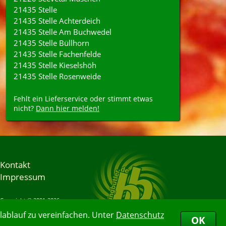
21435 Stelle
21435 Stelle Achterdeich
21435 Stelle Am Buchwedel
21435 Stelle Büllhorn
21435 Stelle Fachenfelde
21435 Stelle Kieselshöh
21435 Stelle Rosenweide
Fehlt ein Lieferservice oder stimmt etwas
nicht?
Dann hier melden!
Kontakt
Impressum
Copyright © 2001-2026
Bringbutler® GmbH
ablauf zu vereinfachen. Unter
Datenschutz
07.08.2026 10:35:40
OK