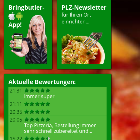
Bringbutler-
PLZ-Newsletter
für Ihren Ort
einrichten...
App!
Aktuelle Bewertungen:
21:31
Immer super
21:11
20:35
20:05
Top Pizzeria, Bestellung immer
sehr schnell zubereitet und...
15:22