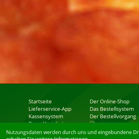
Startseite
Der Online-Shop
Lieferservice-App
Das Bestellsystem
Kassensystem
Der Bestellvorgang
Zuverlässigkeit
Übertragung
Sicherheit
Testshop
Nutzungsdaten werden durch uns und eingebundene Dritt