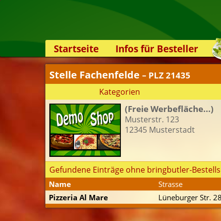
Startseite
Infos für Besteller
Lieferservice-App
Stelle Fachenfelde
– PLZ 21435
Weiterempfehlen
Kategorien
Newsletter
(Freie Werbefläche...)
Sicherheit
Musterstr. 123
Kontakt
12345 Musterstadt
Gefundene Einträge ohne bringbutler-Bestells
Name
Strasse
Pizzeria Al Mare
Lüneburger Str. 2