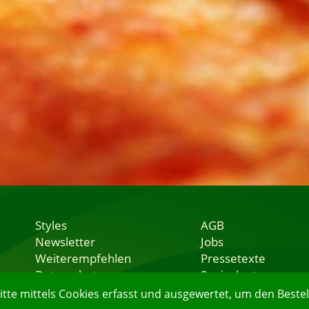
Styles
AGB
Newsletter
Jobs
Weiterempfehlen
Pressetexte
Datenschutz
Speisekarten
Nutzungsbedingungen
Lieferservice
e mittels Cookies erfasst und ausgewertet, um den Bestell