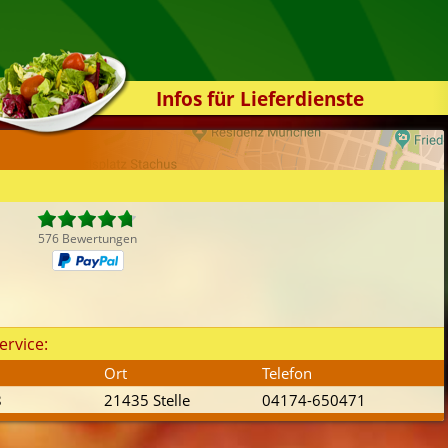
Infos für Lieferdienste
Kassensystem
Zuverlässigkeit
Sicherheit
Der Online-Shop
576 Bewertungen
Das Bestellsystem
Der Bestellvorgang
Übertragung
ervice:
Testshop
Ort
Telefon
Styles
8
21435 Stelle
04174-650471
Kontakt