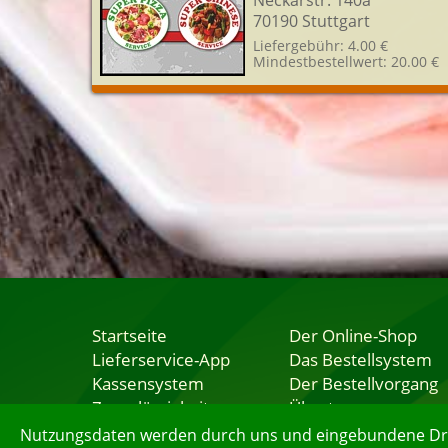
Neckarstr. 140a
70190 Stuttgart
Liefergebühr: 4.00 €
Mindestbestellwert: 20.00 €
Startseite
Der Online-Shop
Lieferservice-App
Das Bestellsystem
Kassensystem
Der Bestellvorgang
Zuverlässigkeit
Übertragung
Sicherheit
Testshop
Nutzungsdaten werden durch uns und eingebundene Dritt