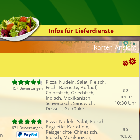
Infos für Lieferdienste
Kassensystem
Karten-Ansicht
Zuverlässigkeit
Sicherheit
Der Online-Shop
Suchoptionen
Das Bestellsystem
Pizza, Nudeln, Salat, Fleisch,
Fisch, Baguette, Auflauf,
Der Bestellvorgang
457 Bewertungen
ab
ortierung:
Chinesisch, Griechisch,
heute
Indisch, Mexikanisch,
Übertragung
Bewertung
Rabatt
Mindestbestellwert
10:30 Uhr
Schwäbisch, Sandwich,
Favoriten
Onlinezahlung
Liefergebühr
A
Testshop
Dessert, Getränke
ategorien-Filter:
Styles
Pizza, Nudeln, Salat, Fleisch,
Pizza
Baguette
Griechisch
Bur
Baguette, Kartoffeln,
Kontakt
671 Bewertungen
ab
Nudeln
Kartoffeln
Indisch
Fing
Reisgerichte, Chinesisch,
en
heute
Indisch, Mexikanisch,
Salat
Auflauf
Mexikanisch
San