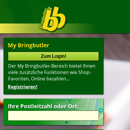
My Bringbutler
Der My Bringbutler-Bereich bietet Ihnen
viele zusätzliche Funktionen wie Shop-
Favoriten, Online bezahlen...
Registrieren!
Name
lter
(ältester Shop zuerst)
Ihre Postleitzahl oder Ort:
ger
Vorspeisen
erfood
Suppen
dwich
Dessert