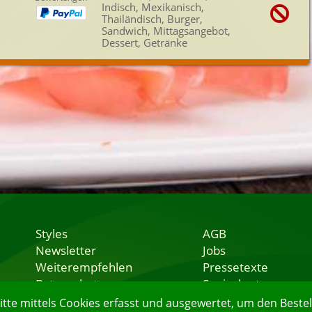
Indisch, Mexikanisch,
Thailändisch, Burger,
Sandwich, Mittagsangebot,
Dessert, Getränke
Styles
AGB
Newsletter
Jobs
Weiterempfehlen
Pressetexte
Datenschutz
Speisekarten
Nutzungsbedingungen
Lieferservice
e mittels Cookies erfasst und ausgewertet, um den Bestell