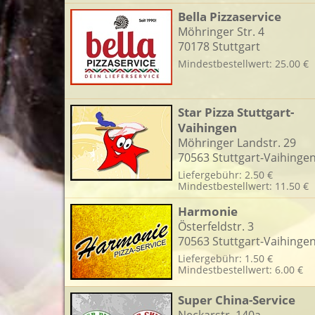
Bella Pizzaservice
Möhringer Str. 4
70178 Stuttgart
Mindestbestellwert: 25.00 €
Star Pizza Stuttgart-
Vaihingen
Möhringer Landstr. 29
70563 Stuttgart-Vaihinge
Liefergebühr: 2.50 €
Mindestbestellwert: 11.50 €
Harmonie
Österfeldstr. 3
70563 Stuttgart-Vaihinge
Liefergebühr: 1.50 €
Mindestbestellwert: 6.00 €
Super China-Service