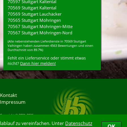
70597 Stuttgart Kaltental
70569 Stuttgart Kaltental
70569 Stuttgart Lauchäcker
70565 Stuttgart Möhringen
70567 Stuttgart Möhringen-Mitte
70567 Stuttgart Möhringen-Nord
(Alle nebenstehenden
Lieferdienste
in
70569
Stuttgart
Vaihingen
haben zusammen
4563
Bewertungen und einen
Durchschnitt von
89.7%
)
Fehlt ein Lieferservice oder stimmt etwas
nicht?
Dann hier melden!
Kontakt
Impressum
Copyright © 2001-2026
Bringbutler® GmbH
ablauf zu vereinfachen. Unter
Datenschutz
10.08.2026 06:55:00
OK