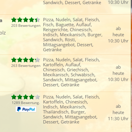
10:30 Uhr
Sandwich, Dessert, Getränke
Fleisch
Reisgerichte
Schwäbisch
Röst
Fisch
Chinesisch
Thailändisch
Mitt
a
Pizza, Nudeln, Salat, Fleisch,
iefertermin:
Fisch, Baguette, Auflauf,
203 Bewertungen
ab
sofort
für
um
:
Uhr best
Reisgerichte, Chinesisch,
olz
Indisch, Mexikanisch, Burger,
heute
Sandwich, Rösti,
10:30 Uhr
Mittagsangebot, Dessert,
Getränke
Pizza, Nudeln, Salat, Fleisch,
Kartoffeln, Auflauf,
263 Bewertungen
ab
Chinesisch, Griechisch,
heute
Mexikanisch, Schwäbisch,
10:30 Uhr
Sandwich, Mittagsangebot,
Dessert, Getränke
Pizza, Nudeln, Salat, Fleisch,
Kartoffeln, Chinesisch,
1289 Bewertung.
ab
Indisch, Mexikanisch,
Thailändisch, Burger,
heute
Sandwich, Mittagsangebot,
11:30 Uhr
Dessert, Getränke