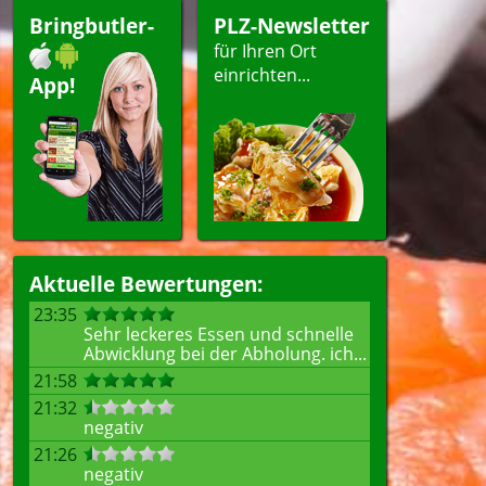
i
Getränke
Bringbutler-
PLZ-Newsletter
agsangebot
für Ihren Ort
einrichten...
App!
ellen
Aktuelle Bewertungen:
23:35
Sehr leckeres Essen und schnelle
Abwicklung bei der Abholung. ich...
21:58
21:32
negativ
21:26
negativ