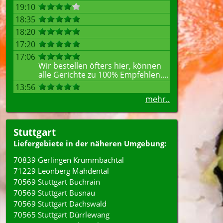
19:10
18:35
18:20
17:20
17:06
Wir bestellen öfters hier, können
alle Gerichte zu 100% Empfehlen....
13:56
mehr..
Stuttgart
Liefergebiete in der näheren Umgebung:
70839 Gerlingen Krummbachtal
71229 Leonberg Mahdental
70569 Stuttgart Buchrain
70569 Stuttgart Büsnau
70569 Stuttgart Dachswald
70565 Stuttgart Dürrlewang