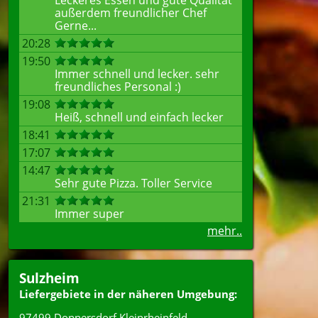
Leckeres Essen und gute Qualität
außerdem freundlicher Chef
Gerne...
20:28
19:50
Immer schnell und lecker. sehr
freundliches Personal :)
19:08
Heiß, schnell und einfach lecker
18:41
17:07
14:47
Sehr gute Pizza. Toller Service
21:31
Immer super
mehr..
Sulzheim
Liefergebiete in der näheren Umgebung:
97499 Donnersdorf Kleinrheinfeld