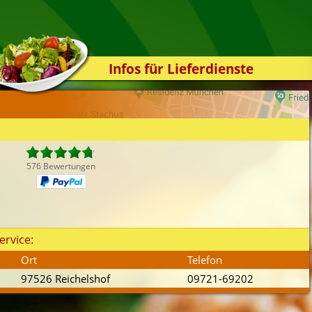
Infos für Lieferdienste
Kassensystem
Zuverlässigkeit
Sicherheit
Der Online-Shop
576 Bewertungen
Das Bestellsystem
Der Bestellvorgang
Übertragung
ervice:
Testshop
Ort
Telefon
Styles
97526 Reichelshof
09721-69202
Kontakt