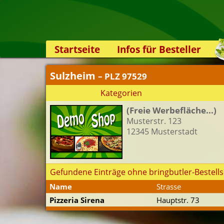
Startseite
Infos für Besteller
Lieferservice-App
Sulzheim
– PLZ 97529
Weiterempfehlen
Kategorien
Newsletter
(Freie Werbefläche...)
Sicherheit
Musterstr. 123
Kontakt
12345 Musterstadt
Gefundene Einträge ohne bringbutler-Bestells
Name
Strasse
Pizzeria Sirena
Hauptstr. 73