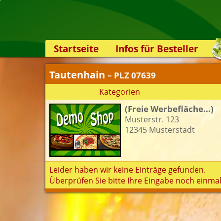
Startseite
Infos für Besteller
Lieferservice-App
Tautenhain
– PLZ 07639
Weiterempfehlen
Kategorien
Newsletter
(Freie Werbefläche...)
Sicherheit
Musterstr. 123
Kontakt
12345 Musterstadt
Leider haben wir keine Einträge gefunden.
Überprüfen Sie bitte Ihre Eingabe noch einmal