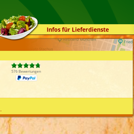
Infos für Lieferdienste
Kassensystem
Zuverlässigkeit
Sicherheit
Der Online-Shop
576 Bewertungen
Das Bestellsystem
Der Bestellvorgang
Übertragung
Testshop
.
Styles
Kontakt