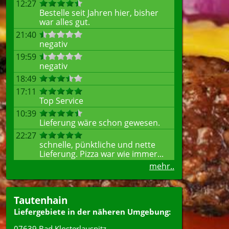
12:27
Bestelle seit Jahren hier, bisher
war alles gut.
21:40
negativ
19:59
negativ
18:49
17:11
Top Service
10:39
Lieferung wäre schon gewesen.
22:27
schnelle, pünktliche und nette
Lieferung. Pizza war wie immer...
mehr..
Tautenhain
Liefergebiete in der näheren Umgebung:
07639 Bad Klosterlausnitz