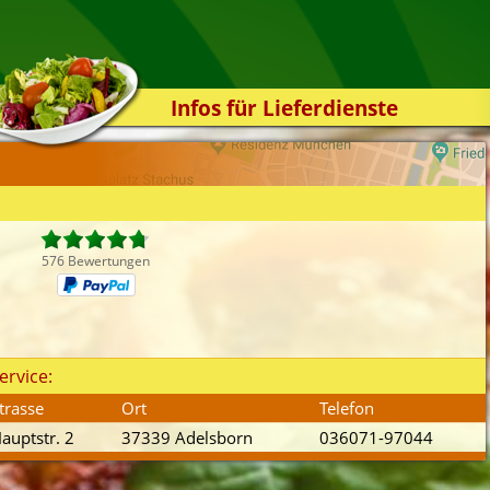
Infos für Lieferdienste
Kassensystem
Zuverlässigkeit
Sicherheit
Der Online-Shop
576 Bewertungen
Das Bestellsystem
Der Bestellvorgang
Übertragung
ervice:
Testshop
trasse
Ort
Telefon
Styles
auptstr. 2
37339 Adelsborn
036071-97044
Kontakt