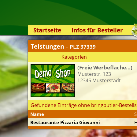
Startseite
Infos für Besteller
Lieferservice-App
Teistungen
– PLZ 37339
Weiterempfehlen
Kategorien
Newsletter
(Freie Werbefläche...)
Sicherheit
Musterstr. 123
Kontakt
12345 Musterstadt
Gefundene Einträge ohne bringbutler-Bestells
Name
S
Restaurante Pizzaria Giovanni
H