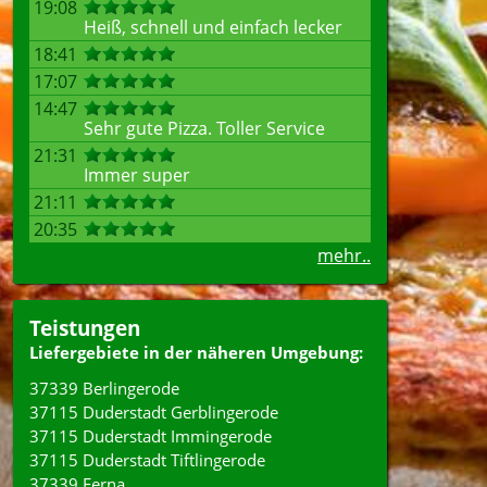
19:08
Heiß, schnell und einfach lecker
18:41
17:07
14:47
Sehr gute Pizza. Toller Service
21:31
Immer super
21:11
20:35
mehr..
Teistungen
Liefergebiete in der näheren Umgebung:
37339 Berlingerode
37115 Duderstadt Gerblingerode
37115 Duderstadt Immingerode
37115 Duderstadt Tiftlingerode
37339 Ferna