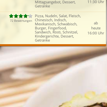
11:30 Uhr
Mittagsangebot, Dessert,
Fleisch
Griechisch
Fingerfood
Kind
Getränke
Kartoffeln
Indisch
Sandwich
Dess
Pizza, Nudeln, Salat, Fleisch,
iefertermin:
Chinesisch, Indisch,
72 Bewertungen
ab
sofort
für
um
:
Uhr best
Mexikanisch, Schwäbisch,
Burger, Fingerfood,
heute
Sandwich, Rösti, Schnitzel,
16:00 Uhr
Kindergerichte, Dessert,
Getränke