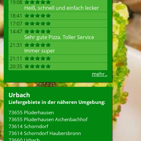
19:08
Heiß, schnell und einfach lecker
18:41
17:07
14:47
Sehr gute Pizza. Toller Service
21:31
Immer super
21:11
20:35
mehr..
Urbach
Liefergebiete in der näheren Umgebung:
73655 Plüderhausen
73655 Plüderhausen Aichenbachhof
73614 Schorndorf
73614 Schorndorf Haubersbronn
73660 Urbach