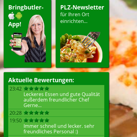
ergerichte
Bringbutler-
PLZ-Newsletter
ert
für Ihren Ort
einrichten...
App!
ellen
Aktuelle Bewertungen:
23:42
Leckeres Essen und gute Qualität
außerdem freundlicher Chef
Gerne...
20:28
19:50
Immer schnell und lecker. sehr
freundliches Personal :)