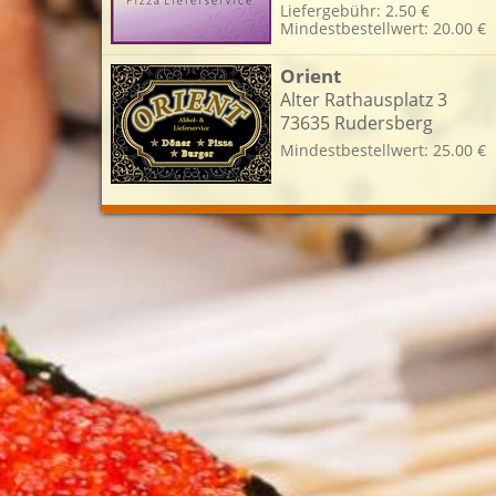
Liefergebühr: 2.50 €
Mindestbestellwert: 20.00 €
Orient
L
Alter Rathausplatz 3
73635 Rudersberg
Mindestbestellwert: 25.00 €