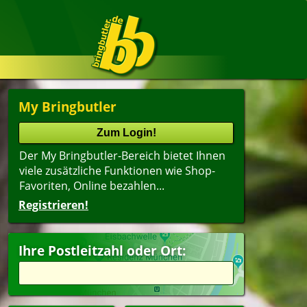
My Bringbutler
Der My Bringbutler-Bereich bietet Ihnen
viele zusätzliche Funktionen wie Shop-
Favoriten, Online bezahlen...
Registrieren!
Name
lter
(ältester Shop zuerst)
Ihre Postleitzahl oder Ort:
i
Getränke
itzel
agsangebot