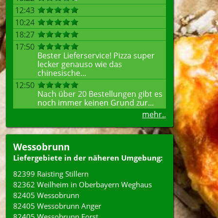
12:43
10:24
18:27
17:50
Bester Lieferservice! Pizza super
lecker genauso wie das
chinesische...
12:50
Nach über 20 Bestellungen gibt es
noch immer keinen Grund zur...
mehr..
Wessobrunn
Liefergebiete in der näheren Umgebung:
82399 Raisting Stillern
82362 Weilheim in Oberbayern Weghaus
82405 Wessobrunn
82405 Wessobrunn Anger
82405 Wessobrunn Forst