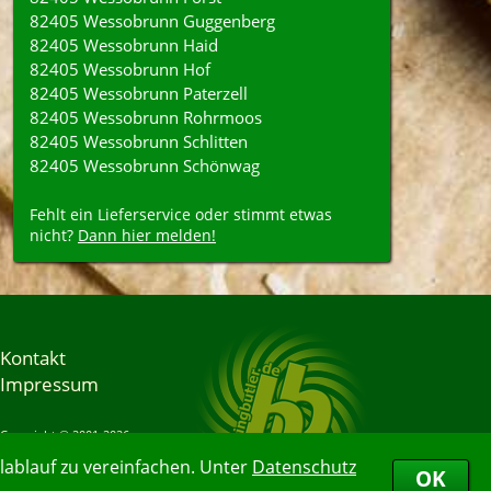
82405 Wessobrunn Guggenberg
82405 Wessobrunn Haid
82405 Wessobrunn Hof
82405 Wessobrunn Paterzell
82405 Wessobrunn Rohrmoos
82405 Wessobrunn Schlitten
82405 Wessobrunn Schönwag
Fehlt ein Lieferservice oder stimmt etwas
nicht?
Dann hier melden!
Kontakt
Impressum
Copyright © 2001-2026
Bringbutler® GmbH
ablauf zu vereinfachen. Unter
Datenschutz
07.08.2026 10:50:43
OK