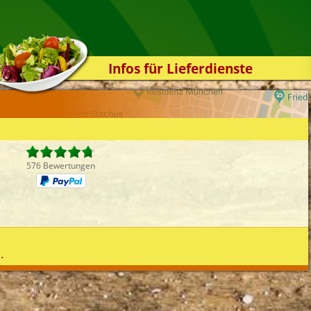
Infos für Lieferdienste
Kassensystem
Zuverlässigkeit
Sicherheit
Der Online-Shop
576 Bewertungen
Das Bestellsystem
Der Bestellvorgang
Übertragung
Testshop
.
Styles
Kontakt