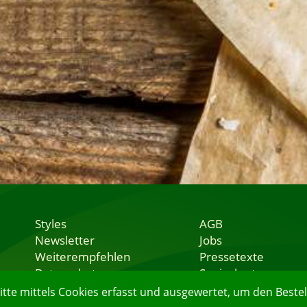
Styles
AGB
Newsletter
Jobs
Weiterempfehlen
Pressetexte
Datenschutz
Speisekarten
Nutzungsbedingungen
Lieferservice
e mittels Cookies erfasst und ausgewertet, um den Bestell