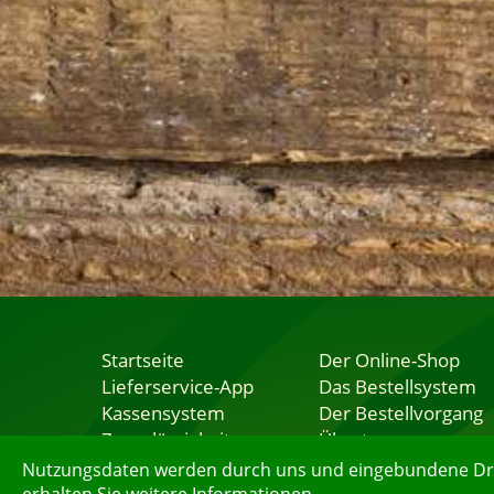
Startseite
Der Online-Shop
Lieferservice-App
Das Bestellsystem
Kassensystem
Der Bestellvorgang
Zuverlässigkeit
Übertragung
Sicherheit
Testshop
Nutzungsdaten werden durch uns und eingebundene Dritt