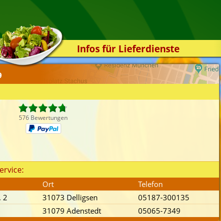
Infos für Lieferdienste
Kassensystem
9
Zuverlässigkeit
Sicherheit
Der Online-Shop
576 Bewertungen
Das Bestellsystem
Der Bestellvorgang
Übertragung
ervice:
Testshop
Ort
Telefon
Styles
. 2
31073 Delligsen
05187-300135
Kontakt
31079 Adenstedt
05065-7349