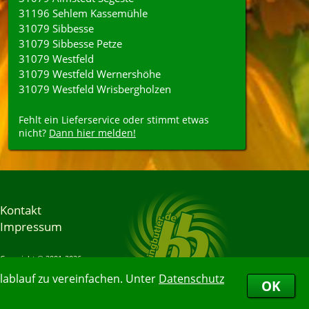
31196 Sehlem Kassemühle
31079 Sibbesse
31079 Sibbesse Petze
31079 Westfeld
31079 Westfeld Wernershöhe
31079 Westfeld Wrisbergholzen
Fehlt ein Lieferservice oder stimmt etwas
nicht?
Dann hier melden!
Kontakt
Impressum
Copyright © 2001-2026
Bringbutler® GmbH
ablauf zu vereinfachen. Unter
Datenschutz
08.08.2026 03:03:24
OK