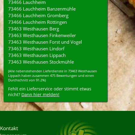
73466 Lauchheim
73466 Lauchheim Banzenmühle
73466 Lauchheim Gromberg
73466 Lauchheim Röttingen
73463 Westhausen Berg
73463 Westhausen Finkenweiler
73463 Westhausen Forst und Vogel
73463 Westhausen Lindorf
73463 Westhausen Lippach
73463 Westhausen Stockmühle
(Alle nebenstehenden
Lieferdienste
in
73463
Westhausen
Lippach
haben zusammen
475
Bewertungen und einen
Durchschnitt von
91.2%
)
Fehlt ein Lieferservice oder stimmt etwas
nicht?
Dann hier melden!
Kontakt