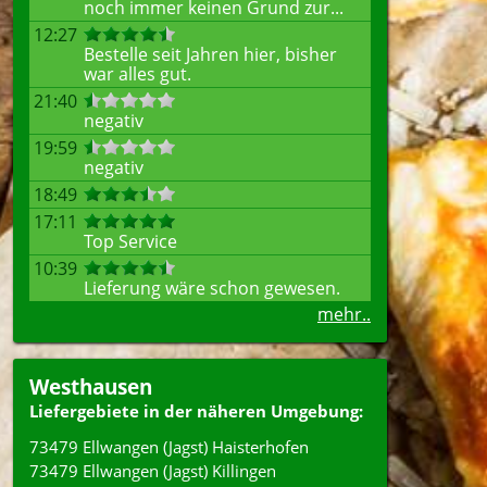
noch immer keinen Grund zur...
12:27
Bestelle seit Jahren hier, bisher
war alles gut.
21:40
negativ
19:59
negativ
18:49
17:11
Top Service
10:39
Lieferung wäre schon gewesen.
mehr..
Westhausen
Liefergebiete in der näheren Umgebung:
73479 Ellwangen (Jagst) Haisterhofen
73479 Ellwangen (Jagst) Killingen