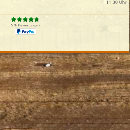
11:30 Uhr
iefertermin:
sofort
für
um
:
Uhr bestel
576 Bewertungen