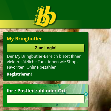
My Bringbutler
Der My Bringbutler-Bereich bietet Ihnen
viele zusätzliche Funktionen wie Shop-
Favoriten, Online bezahlen...
Registrieren!
Name
lter
(ältester Shop zuerst)
Ihre Postleitzahl oder Ort:
dwich
Kindergerichte
agsangebot
Dessert
peisen
Getränke