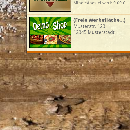
Mindestbestellwert: 0.00 €
L
(Freie Werbefläche...)
Musterstr. 123
12345 Musterstadt