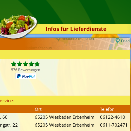
Infos für Lieferdienste
Kassensystem
Zuverlässigkeit
Sicherheit
Der Online-Shop
576 Bewertungen
Das Bestellsystem
Der Bestellvorgang
Übertragung
ervice:
Testshop
Ort
Telefon
Styles
. 60
65205 Wiesbaden Erbenheim
06122-4610
Kontakt
ngstr. 22
65205 Wiesbaden Erbenheim
0611-702471