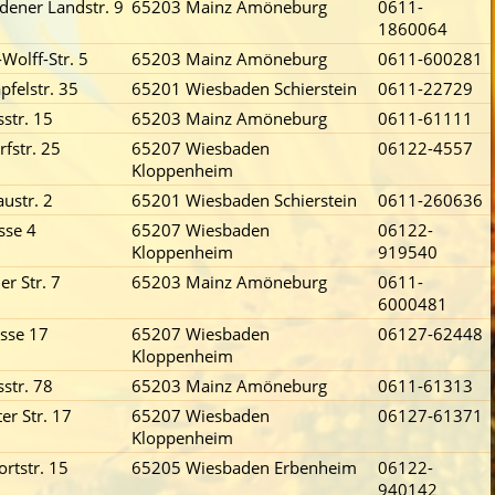
dener Landstr. 9
65203 Mainz Amöneburg
0611-
1860064
Wolff-Str. 5
65203 Mainz Amöneburg
0611-600281
pfelstr. 35
65201 Wiesbaden Schierstein
0611-22729
str. 15
65203 Mainz Amöneburg
0611-61111
rfstr. 25
65207 Wiesbaden
06122-4557
Kloppenheim
ustr. 2
65201 Wiesbaden Schierstein
0611-260636
sse 4
65207 Wiesbaden
06122-
Kloppenheim
919540
er Str. 7
65203 Mainz Amöneburg
0611-
6000481
sse 17
65207 Wiesbaden
06127-62448
Kloppenheim
str. 78
65203 Mainz Amöneburg
0611-61313
er Str. 17
65207 Wiesbaden
06127-61371
Kloppenheim
rtstr. 15
65205 Wiesbaden Erbenheim
06122-
940142