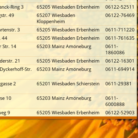
anck-Ring 3
65205 Wiesbaden Erbenheim
06122-52511
gstr. 49
65207 Wiesbaden
06122-76469
Kloppenheim
rtenstr. 3
65205 Wiesbaden Erbenheim
0611-711220
. 44
65205 Wiesbaden Erbenheim
0611-761635
r Str. 14
65203 Mainz Amöneburg
0611-
1860086
derstr. 21
65205 Wiesbaden Erbenheim
06122-16301
Dyckerhoff-Str.
65203 Mainz Amöneburg
0611-694914
rgasse 2
65201 Wiesbaden Schierstein
0611-29381
se 10
65203 Mainz Amöneburg
0611-
6000888
weg 9
65205 Wiesbaden Erbenheim
06122-52903