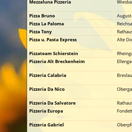
Mezzaluna Pizzeria
Wiesba
Pizza Bruno
August-
Pizza La Paloma
Reichsa
Pizza Tony
Rathaus
Pizza u. Pasta Express
Alte Do
p zuerst)
Pizzateam Schierstein
Rheinga
Pizzeria Alt Breckenheim
Ellenga
Pizzeria Calabria
Breslau
Pizzeria Da Nico
Oberga
Pizzeria Da Salvatore
Rathaus
Pizzeria Europa
Fondett
Pizzeria Gabriel
Oberpfo