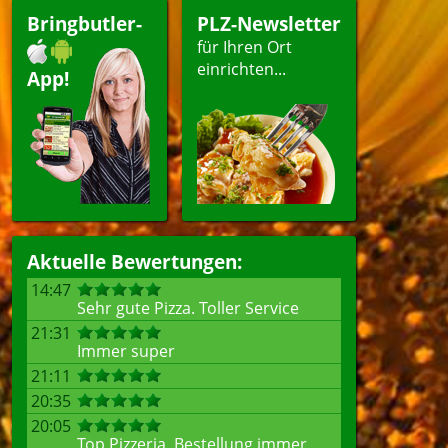
Bringbutler-
PLZ-Newsletter
für Ihren Ort
einrichten...
App!
Aktuelle Bewertungen:
14:47
Sehr gute Pizza. Toller Service
21:31
Immer super
21:11
20:35
20:05
Top Pizzeria, Bestellung immer