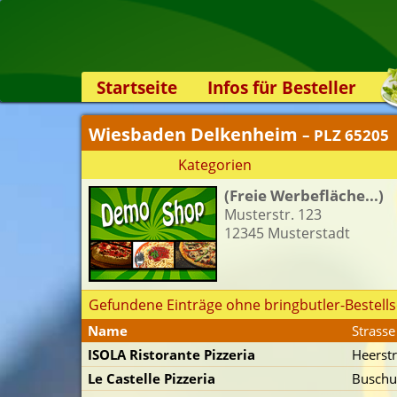
Startseite
Infos für Besteller
Lieferservice-App
Wiesbaden Delkenheim
– PLZ 65205
Weiterempfehlen
Kategorien
Newsletter
(Freie Werbefläche...)
Sicherheit
Musterstr. 123
Kontakt
12345 Musterstadt
Gefundene Einträge ohne bringbutler-Bestells
Name
Strasse
ISOLA Ristorante Pizzeria
Heerstr
Le Castelle Pizzeria
Buschu