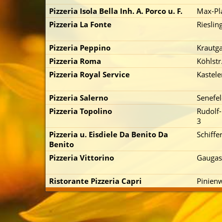
Pizzeria Isola Bella Inh. A. Porco u. F.
Max-Pl
Pizzeria La Fonte
Rieslin
Pizzeria Peppino
Krautga
Pizzeria Roma
Köhlstr
Pizzeria Royal Service
Kastele
Pizzeria Salerno
Senefel
Pizzeria Topolino
Rudolf-
3
Pizzeria u. Eisdiele Da Benito Da
Schiffe
Benito
Pizzeria Vittorino
Gaugas
Ristorante Pizzeria Capri
Pinien