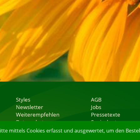
Styles
AGB
Newsletter
Jobs
Weiterempfehlen
Pressetexte
Datenschutz
Speisekarten
Nutzungsbedingungen
Lieferservice
e mittels Cookies erfasst und ausgewertet, um den Bestell