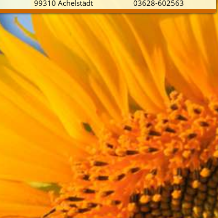
99310 Achelstädt
03628-602563