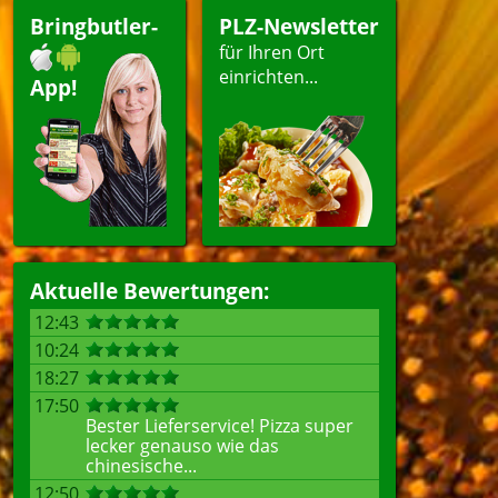
Bringbutler-
PLZ-Newsletter
für Ihren Ort
einrichten...
App!
Aktuelle Bewertungen:
12:43
10:24
18:27
17:50
Bester Lieferservice! Pizza super
lecker genauso wie das
chinesische...
12:50