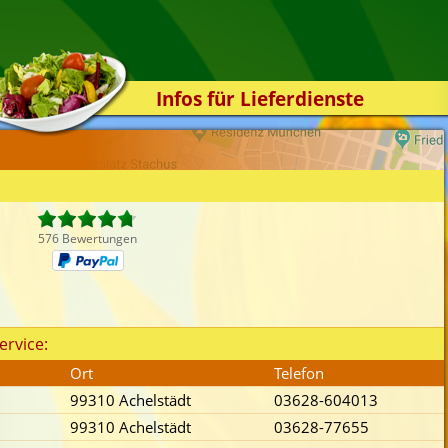
Infos für Lieferdienste
Kassensystem
Zuverlässigkeit
Sicherheit
Der Online-Shop
576 Bewertungen
Das Bestellsystem
Der Bestellvorgang
Übertragung
ervice:
Testshop
Ort
Telefon
Styles
99310 Achelstädt
03628-604013
Kontakt
99310 Achelstädt
03628-77655