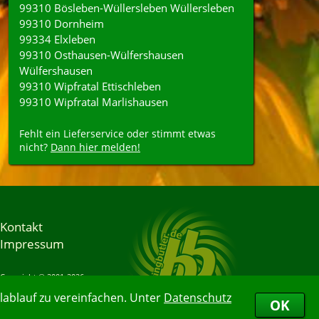
99310 Bösleben-Wüllersleben Wüllersleben
99310 Dornheim
99334 Elxleben
99310 Osthausen-Wülfershausen
Wülfershausen
99310 Wipfratal Ettischleben
99310 Wipfratal Marlishausen
Fehlt ein Lieferservice oder stimmt etwas
nicht?
Dann hier melden!
Kontakt
Impressum
Copyright © 2001-2026
Bringbutler® GmbH
ablauf zu vereinfachen. Unter
Datenschutz
06.08.2026 15:16:38
OK