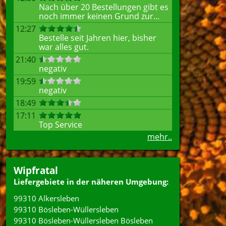
Nach über 20 Bestellungen gibt es
noch immer keinen Grund zur...
12:27
Bestelle seit Jahren hier, bisher
war alles gut.
21:40
negativ
19:59
negativ
18:49
17:11
Top Service
mehr..
Wipfratal
Liefergebiete in der näheren Umgebung:
99310 Alkersleben
99310 Bösleben-Wüllersleben
99310 Bösleben-Wüllersleben Bösleben