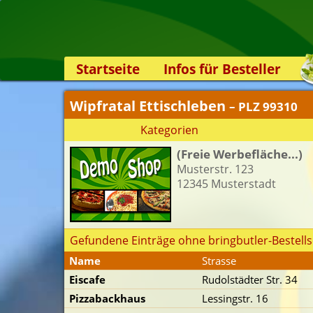
Startseite
Infos für Besteller
Lieferservice-App
Wipfratal Ettischleben
– PLZ 99310
Weiterempfehlen
Kategorien
Newsletter
(Freie Werbefläche...)
Sicherheit
Musterstr. 123
Kontakt
12345 Musterstadt
Gefundene Einträge ohne bringbutler-Bestells
Name
Strasse
Eiscafe
Rudolstädter Str. 34
Pizzabackhaus
Lessingstr. 16