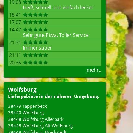
19:08
Heiß, schnell und einfach lecker
18:41
17:07
14:47
Sehr gute Pizza. Toller Service
21:31
Immer super
21:11
20:35
mehr..
Wolfsburg
Liefergebiete in der näheren Umgebung:
38479 Tappenbeck
38440 Wolfsburg
38448 Wolfsburg Allerpark
38448 Wolfsburg Alt Wolfsburg
38448 Wolfsburg Brackstedt