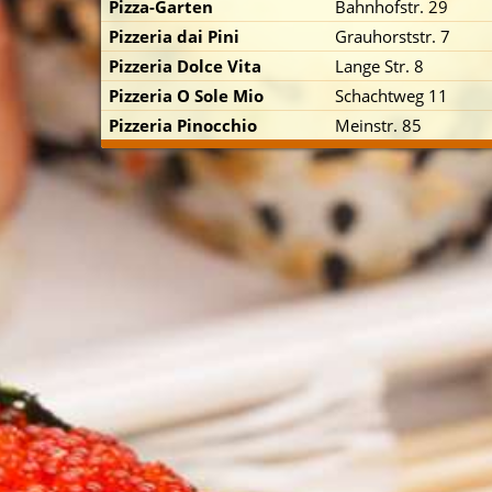
Pizza-Garten
Bahnhofstr. 29
Pizzeria dai Pini
Grauhorststr. 7
Pizzeria Dolce Vita
Lange Str. 8
Pizzeria O Sole Mio
Schachtweg 11
Pizzeria Pinocchio
Meinstr. 85
p zuerst)