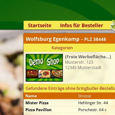
Startseite
Infos für Besteller
Lieferservice-App
Wolfsburg Egenkamp
– PLZ 38448
Weiterempfehlen
Kategorien
Newsletter
(Freie Werbefläche...)
Sicherheit
Musterstr. 123
Kontakt
12345 Musterstadt
Gefundene Einträge ohne bringbutler-Bestells
Name
Strasse
Mister Pizza
Hehlinger Str. 44
Pizza Pavillon
Porschestr. 64 c