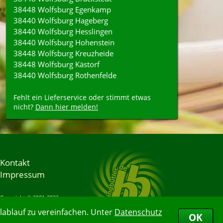
38448 Wolfsburg Egenkamp
38440 Wolfsburg Hageberg
38440 Wolfsburg Hesslingen
38440 Wolfsburg Hohenstein
38448 Wolfsburg Kreuzheide
38448 Wolfsburg Kästorf
38440 Wolfsburg Rothenfelde
Fehlt ein Lieferservice oder stimmt etwas
nicht?
Dann hier melden!
Kontakt
Impressum
Copyright © 2001-2026
Bringbutler® GmbH
ablauf zu vereinfachen. Unter
Datenschutz
08.08.2026 00:43:24
OK