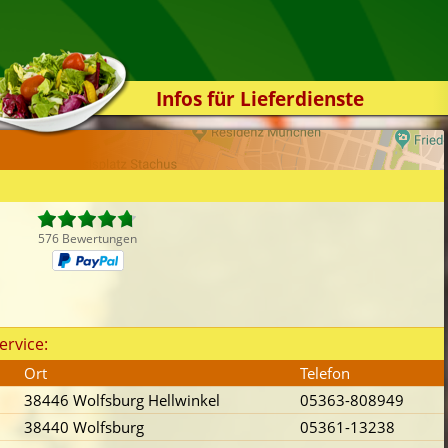
Infos für Lieferdienste
Kassensystem
Zuverlässigkeit
Sicherheit
Der Online-Shop
576 Bewertungen
Das Bestellsystem
Der Bestellvorgang
Übertragung
ervice:
Testshop
Ort
Telefon
Styles
38446 Wolfsburg Hellwinkel
05363-808949
Kontakt
38440 Wolfsburg
05361-13238