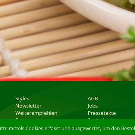
Styles
AGB
Newsletter
Jobs
Weiterempfehlen
Pressetexte
Datenschutz
Speisekarten
Nutzungsbedingungen
Lieferservice
e mittels Cookies erfasst und ausgewertet, um den Bestell