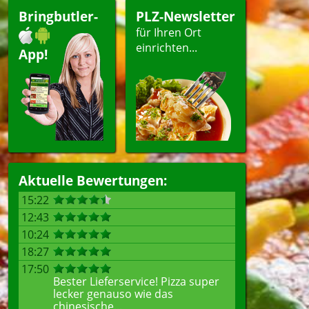
Bringbutler-
PLZ-Newsletter
für Ihren Ort
einrichten...
App!
Aktuelle Bewertungen:
15:22
12:43
10:24
18:27
17:50
Bester Lieferservice! Pizza super
lecker genauso wie das
chinesische...