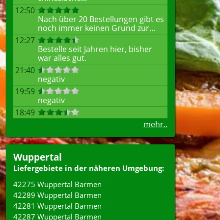
12:50
Nach über 20 Bestellungen gibt es
noch immer keinen Grund zur...
12:27
Bestelle seit Jahren hier, bisher
war alles gut.
21:40
negativ
19:59
negativ
18:49
mehr..
Wuppertal
Liefergebiete in der näheren Umgebung:
42275 Wuppertal Barmen
42289 Wuppertal Barmen
42281 Wuppertal Barmen
42287 Wuppertal Barmen