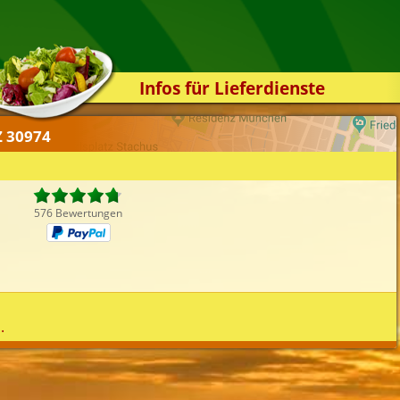
Infos für Lieferdienste
Kassensystem
Z 30974
Zuverlässigkeit
Sicherheit
Der Online-Shop
576 Bewertungen
Das Bestellsystem
Der Bestellvorgang
Übertragung
Testshop
.
Styles
Kontakt