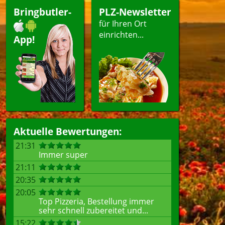
Bringbutler-
PLZ-Newsletter
für Ihren Ort
einrichten...
App!
Aktuelle Bewertungen:
21:31
Immer super
21:11
20:35
20:05
Top Pizzeria, Bestellung immer
sehr schnell zubereitet und...
15:22