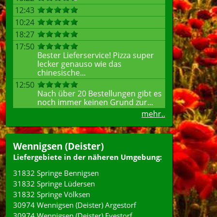
12:43
10:24
18:27
17:50
Bester Lieferservice! Pizza super
lecker genauso wie das
chinesische...
12:50
Nach über 20 Bestellungen gibt es
noch immer keinen Grund zur...
mehr..
Wennigsen (Deister)
Liefergebiete in der näheren Umgebung:
31832 Springe Bennigsen
31832 Springe Lüdersen
31832 Springe Völksen
30974 Wennigsen (Deister) Argestorf
30974 Wennigsen (Deister) Evestorf