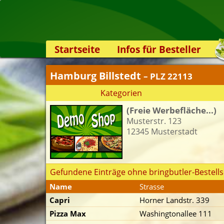
Startseite
Infos für Besteller
Lieferservice-App
Hamburg Billstedt
– PLZ 22113
Weiterempfehlen
Kategorien
Newsletter
(Freie Werbefläche...)
Sicherheit
Musterstr. 123
Kontakt
12345 Musterstadt
Gefundene Einträge ohne bringbutler-Bestells
Name
Strasse
Capri
Horner Landstr. 339
Pizza Max
Washingtonallee 111