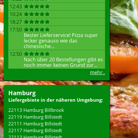
12:43
10:24
18:27
17:50
Bester Lieferservice! Pizza super
lecker genauso wie das
chinesische...
12:50
Nach über 20 Bestellungen gibt es
noch immer keinen Grund zur...
mehr..
Hamburg
Liefergebiete in der näheren Umgebung:
22113 Hamburg Billbrook
22119 Hamburg Billstedt
22111 Hamburg Billstedt
22117 Hamburg Billstedt
22113 Hamburg Billstedt