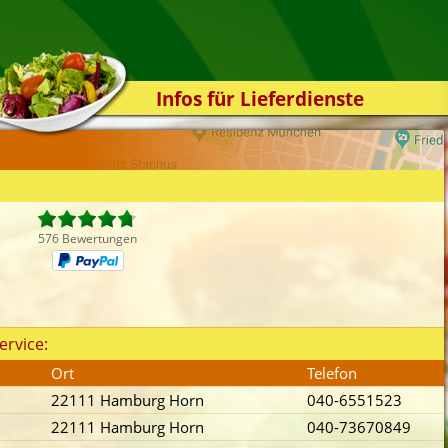
Infos für Lieferdienste
Kassensystem
Zuverlässigkeit
Sicherheit
Der Online-Shop
576 Bewertungen
Das Bestellsystem
Der Bestellvorgang
Übertragung
ervice:
Testshop
Ort
Telefon
Styles
22111 Hamburg Horn
040-6551523
Kontakt
22111 Hamburg Horn
040-73670849