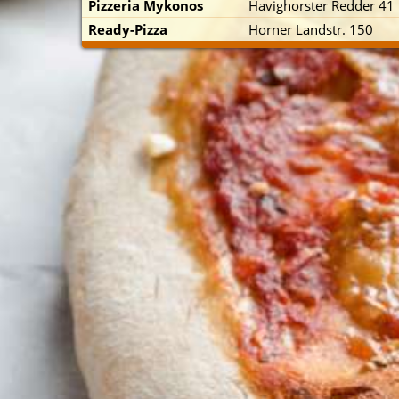
Pizzeria Mykonos
Havighorster Redder 41
Ready-Pizza
Horner Landstr. 150
p zuerst)