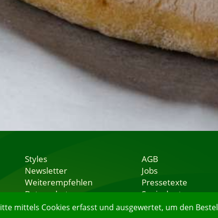
Styles
AGB
Newsletter
Jobs
Weiterempfehlen
Pressetexte
Datenschutz
Speisekarten
Nutzungsbedingungen
Lieferservice
e mittels Cookies erfasst und ausgewertet, um den Bestell