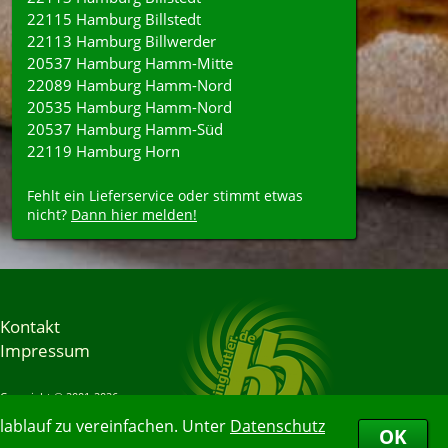
22115 Hamburg Billstedt
22113 Hamburg Billwerder
20537 Hamburg Hamm-Mitte
22089 Hamburg Hamm-Nord
20535 Hamburg Hamm-Nord
20537 Hamburg Hamm-Süd
22119 Hamburg Horn
Fehlt ein Lieferservice oder stimmt etwas
nicht?
Dann hier melden!
Kontakt
Impressum
Copyright © 2001-2026
Bringbutler® GmbH
ablauf zu vereinfachen. Unter
Datenschutz
07.08.2026 13:53:45
OK