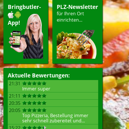
Bringbutler-
PLZ-Newsletter
für Ihren Ort
einrichten...
App!
Aktuelle Bewertungen:
21:31
Immer super
21:11
20:35
20:05
Top Pizzeria, Bestellung immer
sehr schnell zubereitet und...
15:22