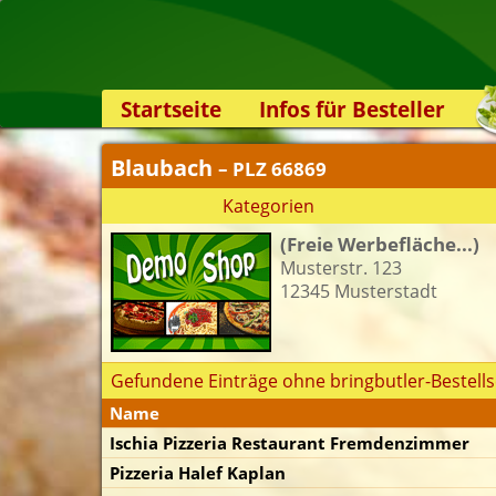
Startseite
Infos für Besteller
Lieferservice-App
Blaubach
– PLZ 66869
Weiterempfehlen
Kategorien
Newsletter
(Freie Werbefläche...)
Sicherheit
Musterstr. 123
Kontakt
12345 Musterstadt
Gefundene Einträge ohne bringbutler-Bestells
Name
Ischia Pizzeria Restaurant Fremdenzimmer
Pizzeria Halef Kaplan