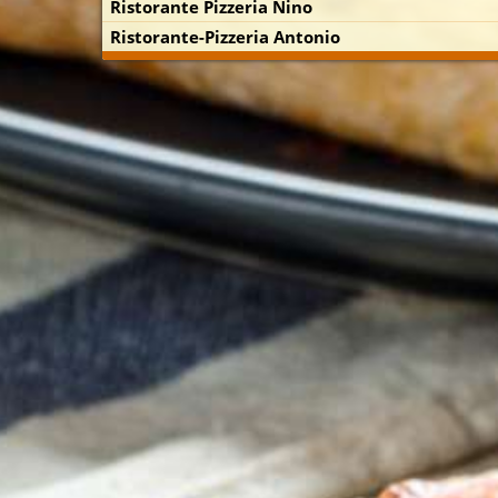
Ristorante Pizzeria Nino
Ristorante-Pizzeria Antonio
p zuerst)