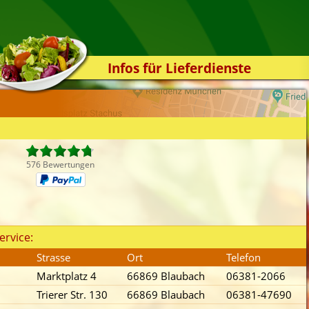
Infos für Lieferdienste
Kassensystem
Zuverlässigkeit
Sicherheit
Der Online-Shop
576 Bewertungen
Das Bestellsystem
Der Bestellvorgang
Übertragung
ervice:
Testshop
Strasse
Ort
Telefon
Styles
Marktplatz 4
66869 Blaubach
06381-2066
Kontakt
Trierer Str. 130
66869 Blaubach
06381-47690