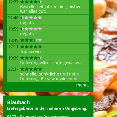
12:27
Bestelle seit Jahren hier, bisher
war alles gut.
21:40
negativ
19:59
negativ
18:49
17:11
Top Service
10:39
Lieferung wäre schon gewesen.
22:27
schnelle, pünktliche und nette
Lieferung. Pizza war wie immer...
mehr..
Blaubach
Liefergebiete in der näheren Umgebung:
55774 Baumholder Breitsesterhof