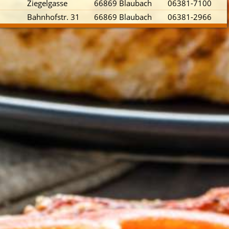
Ziegelgasse
66869 Blaubach
06381-7100
Bahnhofstr. 31
66869 Blaubach
06381-2966