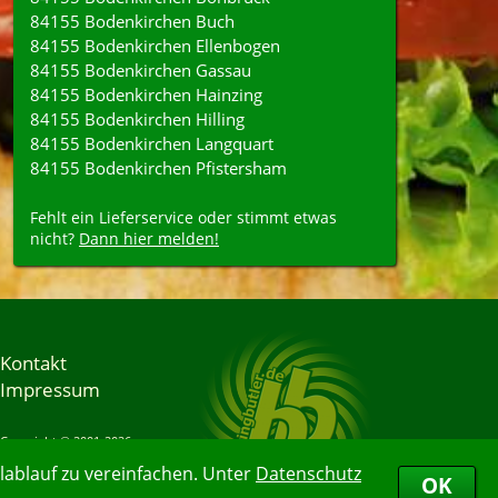
84155 Bodenkirchen Buch
84155 Bodenkirchen Ellenbogen
84155 Bodenkirchen Gassau
84155 Bodenkirchen Hainzing
84155 Bodenkirchen Hilling
84155 Bodenkirchen Langquart
84155 Bodenkirchen Pfistersham
Fehlt ein Lieferservice oder stimmt etwas
nicht?
Dann hier melden!
Kontakt
Impressum
Copyright © 2001-2026
Bringbutler® GmbH
ablauf zu vereinfachen. Unter
Datenschutz
06.08.2026 23:58:54
OK