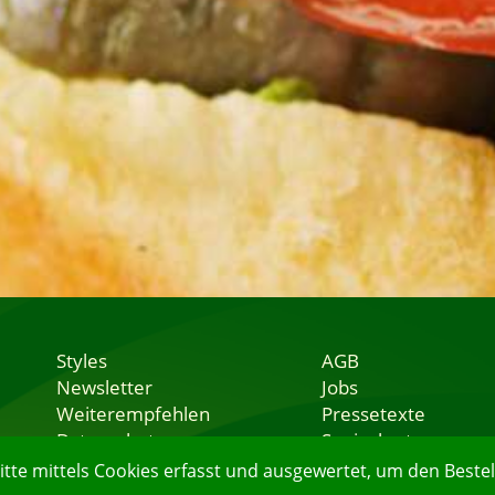
Styles
AGB
Newsletter
Jobs
Weiterempfehlen
Pressetexte
Datenschutz
Speisekarten
Nutzungsbedingungen
Lieferservice
e mittels Cookies erfasst und ausgewertet, um den Bestell