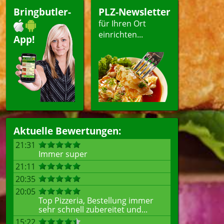
Bringbutler-
PLZ-Newsletter
für Ihren Ort
einrichten...
App!
Aktuelle Bewertungen:
21:31
Immer super
21:11
20:35
20:05
Top Pizzeria, Bestellung immer
sehr schnell zubereitet und...
15:22