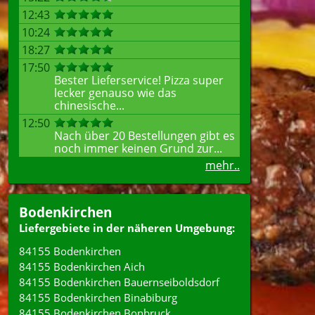
12:43
10:24
18:27
17:50
Bester Lieferservice! Pizza super
lecker genauso wie das
chinesische...
12:50
Nach über 20 Bestellungen gibt es
noch immer keinen Grund zur...
mehr..
Bodenkirchen
Liefergebiete in der näheren Umgebung:
84155 Bodenkirchen
84155 Bodenkirchen Aich
84155 Bodenkirchen Bauernseiboldsdorf
84155 Bodenkirchen Binabiburg
84155 Bodenkirchen Bonbruck