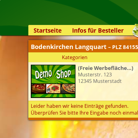
Startseite
Infos für Besteller
Lieferservice-App
Bodenkirchen Langquart
– PLZ 8415
Weiterempfehlen
Kategorien
Newsletter
(Freie Werbefläche...)
Sicherheit
Musterstr. 123
Kontakt
12345 Musterstadt
Leider haben wir keine Einträge gefunden.
Überprüfen Sie bitte Ihre Eingabe noch einmal