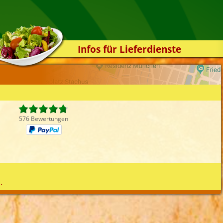
Infos für Lieferdienste
Kassensystem
5
Zuverlässigkeit
Sicherheit
Der Online-Shop
576 Bewertungen
Das Bestellsystem
Der Bestellvorgang
Übertragung
Testshop
.
Styles
Kontakt