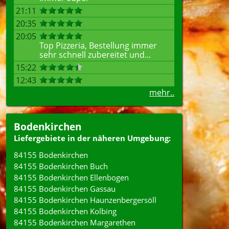
21:11
20:35
20:05
Top Pizzeria, Bestellung immer
sehr schnell zubereitet und...
15:22
12:43
mehr..
Bodenkirchen
Liefergebiete in der näheren Umgebung:
84155 Bodenkirchen
84155 Bodenkirchen Buch
84155 Bodenkirchen Ellenbogen
84155 Bodenkirchen Gassau
84155 Bodenkirchen Haunzenbergersöll
84155 Bodenkirchen Kolbing
84155 Bodenkirchen Margarethen