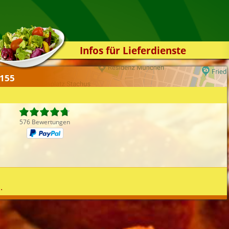
Infos für Lieferdienste
Kassensystem
4155
Zuverlässigkeit
Sicherheit
Der Online-Shop
576 Bewertungen
Das Bestellsystem
Der Bestellvorgang
Übertragung
Testshop
.
Styles
Kontakt