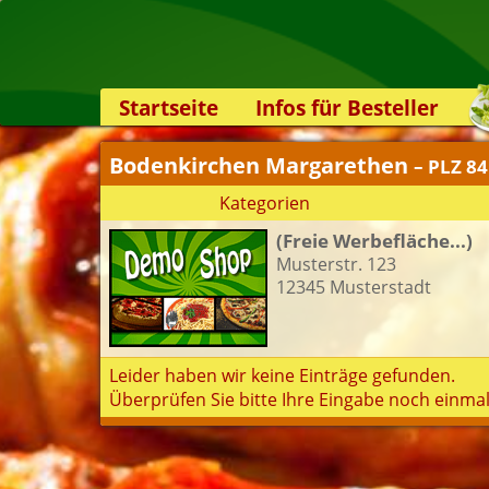
Startseite
Infos für Besteller
Lieferservice-App
Bodenkirchen Margarethen
– PLZ 8
Weiterempfehlen
Kategorien
Newsletter
(Freie Werbefläche...)
Sicherheit
Musterstr. 123
Kontakt
12345 Musterstadt
Leider haben wir keine Einträge gefunden.
Überprüfen Sie bitte Ihre Eingabe noch einmal