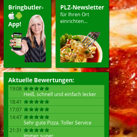
Bringbutler-
PLZ-Newsletter
für Ihren Ort
einrichten...
App!
Aktuelle Bewertungen:
19:08
Heiß, schnell und einfach lecker
18:41
17:07
14:47
Sehr gute Pizza. Toller Service
21:31
Immer super