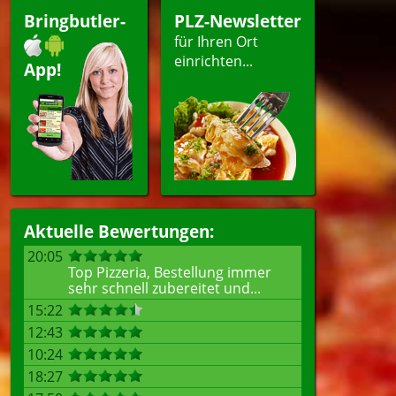
Bringbutler-
PLZ-Newsletter
für Ihren Ort
einrichten...
App!
Aktuelle Bewertungen:
20:05
Top Pizzeria, Bestellung immer
sehr schnell zubereitet und...
15:22
12:43
10:24
18:27