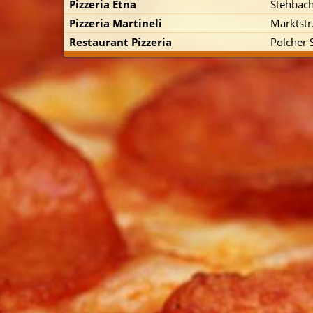
Pizzeria Etna
Stehbach
Pizzeria Martineli
Marktstr
Restaurant Pizzeria
Polcher S
p zuerst)