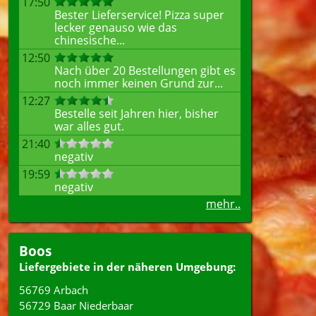
17:50
Bester Lieferservice! Pizza super
lecker genauso wie das
chinesische...
12:50
Nach über 20 Bestellungen gibt es
noch immer keinen Grund zur...
12:27
Bestelle seit Jahren hier, bisher
war alles gut.
21:40
negativ
19:59
negativ
mehr..
Boos
Liefergebiete in der näheren Umgebung:
56769 Arbach
56729 Baar Niederbaar