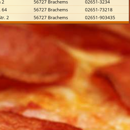
 2
56727 Brachems
02651-3234
. 64
56727 Brachems
02651-73218
tr. 2
56727 Brachems
02651-903435