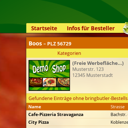
Startseite
Infos für Besteller
Lieferservice-App
Boos
– PLZ 56729
Weiterempfehlen
Kategorien
Newsletter
(Freie Werbefläche...)
Sicherheit
Musterstr. 123
Kontakt
12345 Musterstadt
Gefundene Einträge ohne bringbutler-Bestells
Name
Strasse
Cafe-Pizzeria Stravaganza
Bachstr.
City Pizza
Koblenze