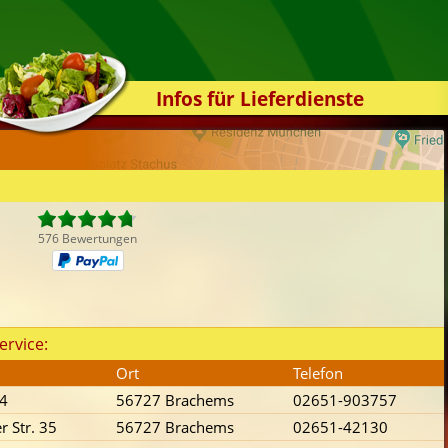
Infos für Lieferdienste
Kassensystem
Zuverlässigkeit
Sicherheit
Der Online-Shop
576 Bewertungen
Das Bestellsystem
Der Bestellvorgang
Übertragung
ervice:
Testshop
Ort
Telefon
Styles
 4
56727 Brachems
02651-903757
Kontakt
r Str. 35
56727 Brachems
02651-42130