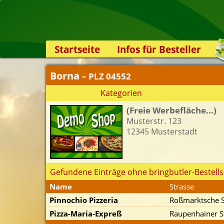
Startseite
Infos für Besteller
Lieferservice-App
Borna
– PLZ 04552
Weiterempfehlen
Kategorien
Newsletter
(Freie Werbefläche...)
Sicherheit
Musterstr. 123
Kontakt
12345 Musterstadt
Gefundene Einträge ohne bringbutler-Bestells
Name
Strasse
Pinnochio Pizzeria
Roßmarktsche S
Pizza-Maria-Expreß
Raupenhainer St