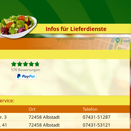
Infos für Lieferdienste
Kassensystem
Zuverlässigkeit
Sicherheit
Der Online-Shop
576 Bewertungen
Das Bestellsystem
Der Bestellvorgang
Übertragung
ervice:
Testshop
Ort
Telefon
Styles
r. 3
72458 Albstadt
07431-51287
Kontakt
. 41
72458 Albstadt
07431-53121