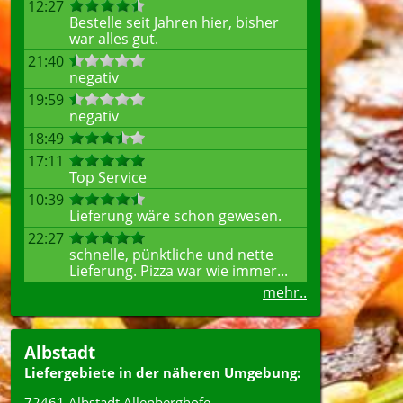
12:27
Bestelle seit Jahren hier, bisher
war alles gut.
21:40
negativ
19:59
negativ
18:49
17:11
Top Service
10:39
Lieferung wäre schon gewesen.
22:27
schnelle, pünktliche und nette
Lieferung. Pizza war wie immer...
mehr..
Albstadt
Liefergebiete in der näheren Umgebung:
72461 Albstadt Allenberghöfe