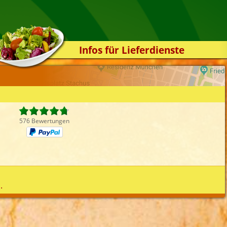
Infos für Lieferdienste
Kassensystem
Zuverlässigkeit
Sicherheit
Der Online-Shop
576 Bewertungen
Das Bestellsystem
Der Bestellvorgang
Übertragung
Testshop
.
Styles
Kontakt