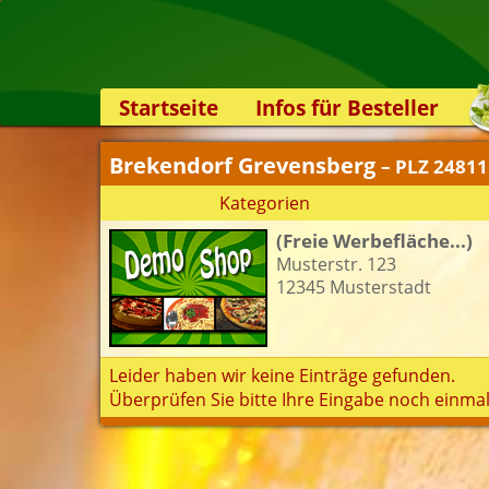
Startseite
Infos für Besteller
Lieferservice-App
Brekendorf Grevensberg
– PLZ 24811
Weiterempfehlen
Kategorien
Newsletter
(Freie Werbefläche...)
Sicherheit
Musterstr. 123
Kontakt
12345 Musterstadt
Leider haben wir keine Einträge gefunden.
Überprüfen Sie bitte Ihre Eingabe noch einmal