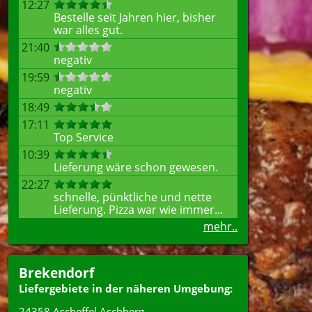
12:27
Bestelle seit Jahren hier, bisher
war alles gut.
21:40
negativ
19:59
negativ
18:49
17:11
Top Service
10:39
Lieferung wäre schon gewesen.
22:27
schnelle, pünktliche und nette
Lieferung. Pizza war wie immer...
mehr..
Brekendorf
Liefergebiete in der näheren Umgebung:
24358 Ascheffel Aschberg