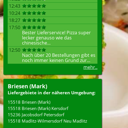
12:43
10:24
18:27
17:50
Bester Lieferservice! Pizza super
lecker genauso wie das
chinesische...
12:50
Nach über 20 Bestellungen gibt es
noch immer keinen Grund zur...
mehr..
Briesen (Mark)
Liefergebiete in der näheren Umgebung:
15518 Briesen (Mark)
15518 Briesen (Mark) Kersdorf
15236 Jacobsdorf Petersdorf
15518 Madlitz-Wilmersdorf Neu Madlitz