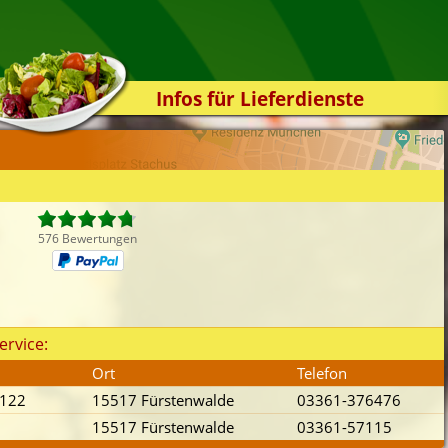
Infos für Lieferdienste
Kassensystem
Zuverlässigkeit
Sicherheit
Der Online-Shop
576 Bewertungen
Das Bestellsystem
Der Bestellvorgang
Übertragung
ervice:
Testshop
Ort
Telefon
Styles
 122
15517 Fürstenwalde
03361-376476
Kontakt
15517 Fürstenwalde
03361-57115