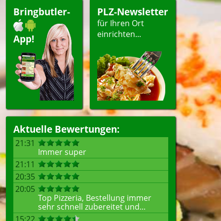
Bringbutler-
PLZ-Newsletter
für Ihren Ort
einrichten...
App!
Aktuelle Bewertungen:
21:31
Immer super
21:11
20:35
20:05
Top Pizzeria, Bestellung immer
sehr schnell zubereitet und...
15:22