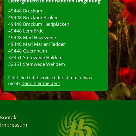
Liefergebiete in der näheren Umgebung:
49448 Brockum
49448 Brockum Bröken
49448 Brockum Heidplacken
49448 Lemförde
49448 Marl Hagewede
49448 Marl Marler Fladder
49448 Quernheim
32351 Stemwede Haldem
32351 Stemwede Wehdem
Fehlt ein Lieferservice oder stimmt etwas
nicht?
Dann hier melden!
Kontakt
Impressum