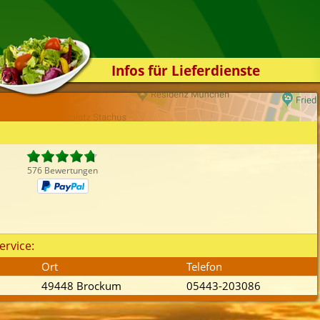
Infos für Lieferdienste
Kassensystem
Zuverlässigkeit
Sicherheit
Der Online-Shop
576 Bewertungen
Das Bestellsystem
Der Bestellvorgang
Übertragung
ervice:
Testshop
Ort
Telefon
Styles
49448 Brockum
05443-203086
Kontakt