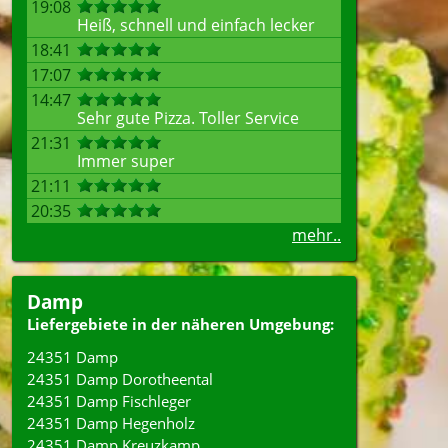
19:08
Heiß, schnell und einfach lecker
18:41
17:07
14:47
Sehr gute Pizza. Toller Service
21:31
Immer super
21:11
20:35
mehr..
Damp
Liefergebiete in der näheren Umgebung:
24351 Damp
24351 Damp Dorotheental
24351 Damp Fischleger
24351 Damp Hegenholz
24351 Damp Kreuzkamp