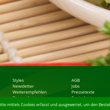
Styles
AGB
Newsletter
Jobs
Weiterempfehlen
Pressetexte
Datenschutz
Speisekarten
Nutzungsbedingungen
Lieferservice
e mittels Cookies erfasst und ausgewertet, um den Bestell