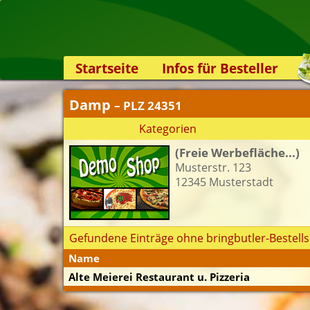
Startseite
Infos für Besteller
Lieferservice-App
Damp
– PLZ 24351
Weiterempfehlen
Kategorien
Newsletter
(Freie Werbefläche...)
Sicherheit
Musterstr. 123
Kontakt
12345 Musterstadt
Gefundene Einträge ohne bringbutler-Bestells
Name
Alte Meierei Restaurant u. Pizzeria