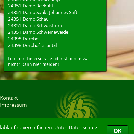
24351 Damp Revkuhl
24351 Damp Sankt Johannes Stift
24351 Damp Schau
24351 Damp Schwastrum
24351 Damp Schweineweide
24398 Dörphof
24398 Dörphof Grüntal
Fehlt ein Lieferservice oder stimmt etwas
nicht?
Dann hier melden!
Kontakt
Impressum
Copyright © 2001-2026
Bringbutler® GmbH
ablauf zu vereinfachen. Unter
Datenschutz
08.08.2026 10:34:38
OK