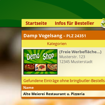
Startseite
Infos für Besteller
Lieferservice-App
Damp Vogelsang
– PLZ 24351
Weiterempfehlen
Kategorien
Newsletter
(Freie Werbefläche...)
Sicherheit
Musterstr. 123
Kontakt
12345 Musterstadt
Gefundene Einträge ohne bringbutler-Bestells
Name
Alte Meierei Restaurant u. Pizzeria