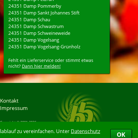
24351 Damp Pommerby
24351 Damp Sankt Johannes Stift
24351 Damp Schau
24351 Damp Schwastrum
24351 Damp Schweineweide
24351 Damp Vogelsang
24351 Damp Vogelsang-Grünholz
Fehlt ein Lieferservice oder stimmt etwas
nicht?
Dann hier melden!
Kontakt
Impressum
Copyright © 2001-2026
Bringbutler® GmbH
ablauf zu vereinfachen. Unter
Datenschutz
08.08.2026 10:12:45
OK