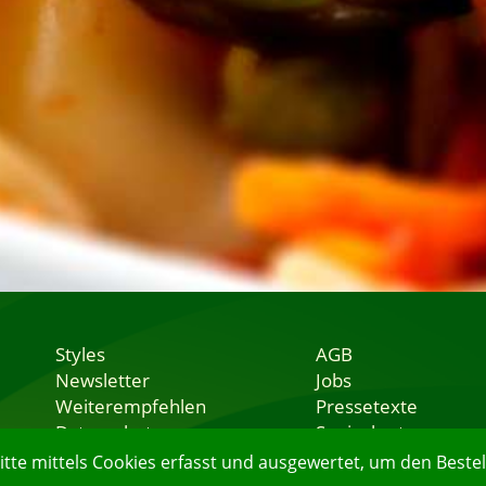
Styles
AGB
Newsletter
Jobs
Weiterempfehlen
Pressetexte
Datenschutz
Speisekarten
Nutzungsbedingungen
Lieferservice
e mittels Cookies erfasst und ausgewertet, um den Bestell