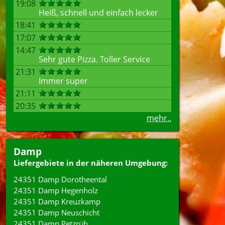
19:08
Heiß, schnell und einfach lecker
18:41
17:07
14:47
Sehr gute Pizza. Toller Service
21:31
Immer super
21:11
20:35
mehr..
Damp
Liefergebiete in der näheren Umgebung:
24351 Damp Dorotheental
24351 Damp Hegenholz
24351 Damp Kreuzkamp
24351 Damp Neuschicht
24351 Damp Petzrüh