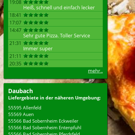
19:08
Heiß, schnell und einfach lecker
18:41
17:07
14:47
Sehr gute Pizza. Toller Service
21:31
Immer super
21:11
20:35
mehr..
Daubach
Liefergebiete in der näheren Umgebung:
55595 Allenfeld
55569 Auen
55566 Bad Sobernheim Eckweiler
55566 Bad Sobernheim Entenpfuhl
55566 Bad Sobernheim Pferdsfeld