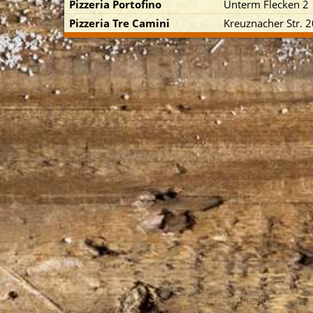
Pizzeria Portofino
Unterm Flecken 2
Pizzeria Tre Camini
Kreuznacher Str. 2
p zuerst)