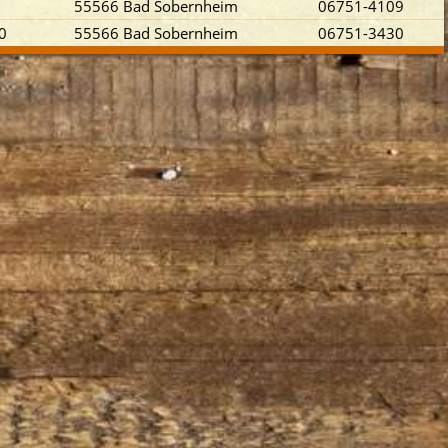
55566 Bad Sobernheim
06751-4109
0
55566 Bad Sobernheim
06751-3430