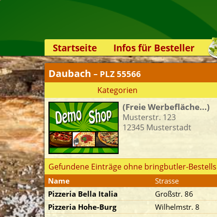
Startseite
Infos für Besteller
Lieferservice-App
Daubach
– PLZ 55566
Weiterempfehlen
Kategorien
Newsletter
(Freie Werbefläche...)
Sicherheit
Musterstr. 123
Kontakt
12345 Musterstadt
Gefundene Einträge ohne bringbutler-Bestells
Name
Strasse
Pizzeria Bella Italia
Großstr. 86
Pizzeria Hohe-Burg
Wilhelmstr. 8