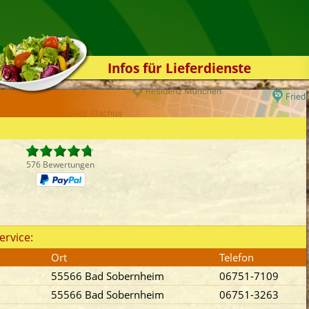
Infos für Lieferdienste
Kassensystem
Zuverlässigkeit
Sicherheit
Der Online-Shop
576 Bewertungen
Das Bestellsystem
Der Bestellvorgang
Übertragung
ervice:
Testshop
Ort
Telefon
Styles
55566 Bad Sobernheim
06751-7109
Kontakt
55566 Bad Sobernheim
06751-3263