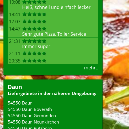
19:08
Heiß, schnell und einfach lecker
18:41
17:07
14:47
Sehr gute Pizza. Toller Service
21:31
Immer super
21:11
20:35
mehr..
Daun
Liefergebiete in der näheren Umgebung:
54550 Daun
54550 Daun Boverath
54550 Daun Gemünden
54550 Daun Neunkirchen
54550 Daun Pützborn