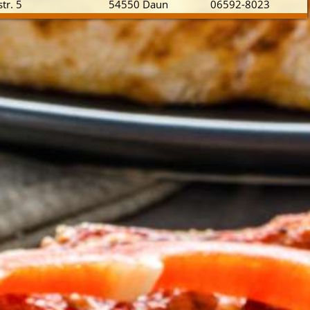
tr. 5
54550 Daun
06592-8023