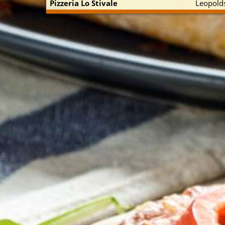
Pizzeria Lo Stivale
Leopolds
p zuerst)