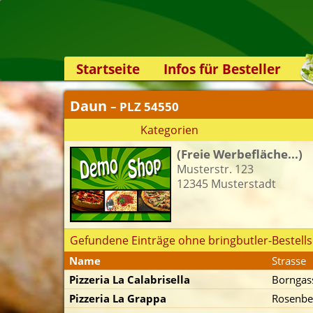
Startseite
Infos für Besteller
Lieferservice-App
Daun
– PLZ 54550
Weiterempfehlen
Kategorien
Newsletter
(Freie Werbefläche...)
Sicherheit
Musterstr. 123
Kontakt
12345 Musterstadt
Gefundene Einträge ohne bringbutler-Bestells
Name
Strasse
Pizzeria La Calabrisella
Borngas
Pizzeria La Grappa
Rosenber