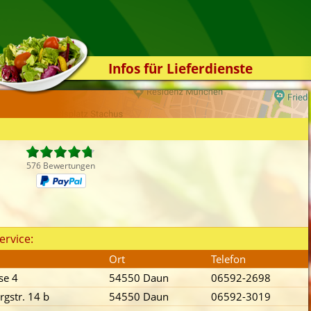
Infos für Lieferdienste
Kassensystem
Zuverlässigkeit
Sicherheit
Der Online-Shop
576 Bewertungen
Das Bestellsystem
Der Bestellvorgang
Übertragung
ervice:
Testshop
Ort
Telefon
Styles
se 4
54550 Daun
06592-2698
Kontakt
gstr. 14 b
54550 Daun
06592-3019