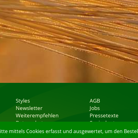
Styles
AGB
Newsletter
Jobs
Weiterempfehlen
Pressetexte
Datenschutz
Speisekarten
Nutzungsbedingungen
Lieferservice
e mittels Cookies erfasst und ausgewertet, um den Bestell