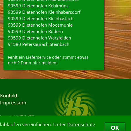
90599 Dietenhofen Kehlmünz
90599 Dietenhofen Kleinhabersdorf
90599 Dietenhofen Kleinhaslach
90599 Dietenhofen Moosmühle
90599 Dietenhofen Rüdern
90599 Dietenhofen Warzfelden
91580 Petersaurach Steinbach
Fehlt ein Lieferservice oder stimmt etwas
nicht?
Dann hier melden!
Kontakt
Impressum
Copyright © 2001-2026
Bringbutler® GmbH
ablauf zu vereinfachen. Unter
Datenschutz
08.08.2026 05:34:24
OK