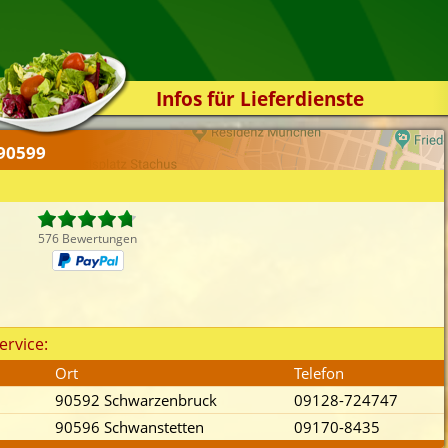
Infos für Lieferdienste
Kassensystem
 90599
Zuverlässigkeit
Sicherheit
Der Online-Shop
576 Bewertungen
Das Bestellsystem
Der Bestellvorgang
Übertragung
ervice:
Testshop
Ort
Telefon
Styles
90592 Schwarzenbruck
09128-724747
Kontakt
90596 Schwanstetten
09170-8435