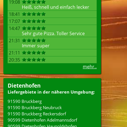
19:08
Heiß, schnell und einfach lecker
18:41
17:07
14:47
Sehr gute Pizza. Toller Service
21:31
Immer super
21:11
20:35
mehr..
Dietenhofen
Liefergebiete in der näheren Umgebung:
91590 Bruckberg
91590 Bruckberg Neubruck
91590 Bruckberg Reckersdorf
90599 Dietenhofen Adelmannsdorf
90599 Dietenhofen Haunoldshofen