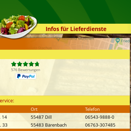
Infos für Lieferdienste
Kassensystem
Zuverlässigkeit
Sicherheit
Der Online-Shop
576 Bewertungen
Das Bestellsystem
Der Bestellvorgang
Übertragung
ervice:
Testshop
Ort
Telefon
Styles
. 14
55487 Dill
06543-9888-0
Kontakt
. 33
55483 Bärenbach
06763-307485