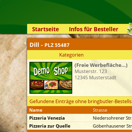
Startseite
Infos für Besteller
Lieferservice-App
Dill
– PLZ 55487
Weiterempfehlen
Kategorien
Newsletter
(Freie Werbefläche...)
Sicherheit
Musterstr. 123
Kontakt
12345 Musterstadt
Gefundene Einträge ohne bringbutler-Bestells
Name
Strasse
Pizzeria Venezia
Niedersohrener Str
Pizzeria zur Quelle
Göbenhausener Str