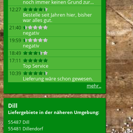
noch immer keinen Grund zur...
12:27
Bestelle seit Jahren hier, bisher
war alles gut.
21:40
negativ
19:59
negativ
18:49
17:11
Top Service
10:39
Lieferung wäre schon gewesen.
mehr..
Dill
Liefergebiete in der näheren Umgebung:
55487 Dill
55481 Dillendorf