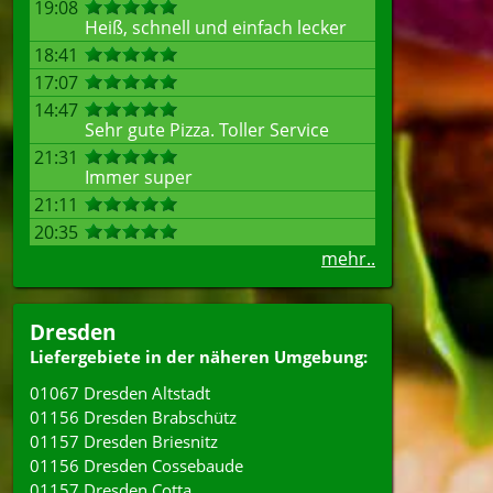
19:08
Heiß, schnell und einfach lecker
18:41
17:07
14:47
Sehr gute Pizza. Toller Service
21:31
Immer super
21:11
20:35
mehr..
Dresden
Liefergebiete in der näheren Umgebung:
01067 Dresden Altstadt
01156 Dresden Brabschütz
01157 Dresden Briesnitz
01156 Dresden Cossebaude
01157 Dresden Cotta