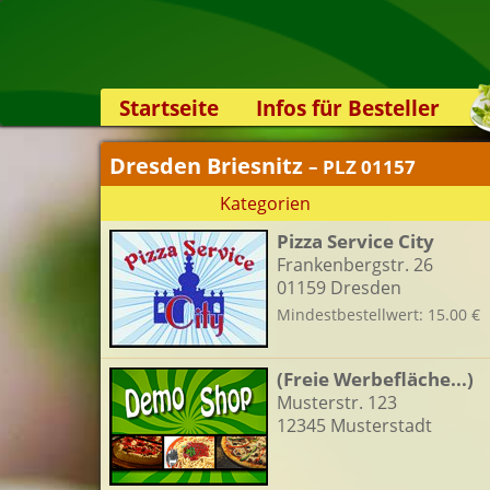
Startseite
Infos für Besteller
Lieferservice-App
Dresden Briesnitz
– PLZ 01157
Weiterempfehlen
Kategorien
Newsletter
Pizza Service City
Sicherheit
Frankenbergstr. 26
Kontakt
01159 Dresden
Mindestbestellwert: 15.00 €
(Freie Werbefläche...)
Musterstr. 123
12345 Musterstadt