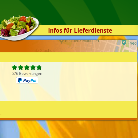
Infos für Lieferdienste
Kassensystem
Zuverlässigkeit
Sicherheit
Der Online-Shop
576 Bewertungen
Das Bestellsystem
Der Bestellvorgang
Übertragung
Testshop
.
Styles
Kontakt