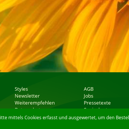
Styles
AGB
Newsletter
Jobs
Weiterempfehlen
Pressetexte
Datenschutz
Speisekarten
Nutzungsbedingungen
Lieferservice
e mittels Cookies erfasst und ausgewertet, um den Bestell