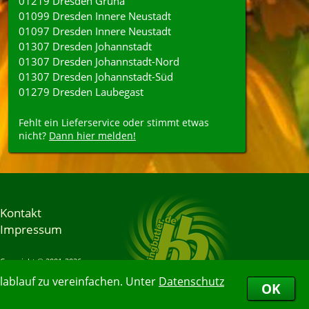
01219 Dresden Gruna
01099 Dresden Innere Neustadt
01097 Dresden Innere Neustadt
01307 Dresden Johannstadt
01307 Dresden Johannstadt-Nord
01307 Dresden Johannstadt-Süd
01279 Dresden Laubegast
Fehlt ein Lieferservice oder stimmt etwas
nicht?
Dann hier melden!
Kontakt
Impressum
Copyright © 2001-2026
Bringbutler® GmbH
ablauf zu vereinfachen. Unter
Datenschutz
07.08.2026 16:32:34
OK