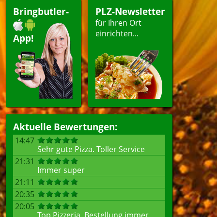
Bringbutler-
PLZ-Newsletter
für Ihren Ort
einrichten...
App!
Aktuelle Bewertungen:
14:47
Sehr gute Pizza. Toller Service
21:31
Immer super
21:11
20:35
20:05
Top Pizzeria, Bestellung immer