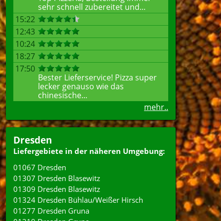
sehr schnell zubereitet und...
15:22
12:43
10:24
18:27
17:50
Bester Lieferservice! Pizza super
lecker genauso wie das
chinesische...
mehr..
Dresden
Liefergebiete in der näheren Umgebung:
01067 Dresden
01307 Dresden Blasewitz
01309 Dresden Blasewitz
01324 Dresden Bühlau/Weißer Hirsch
01277 Dresden Gruna