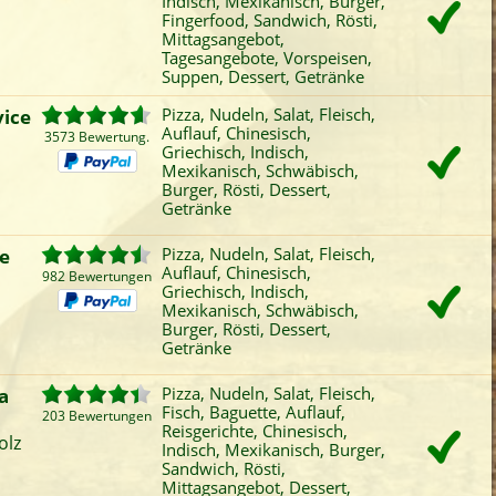
Indisch, Mexikanisch, Burger,
Fleisch
Reisgerichte
Schwäbisch
Mitt
Fingerfood, Sandwich, Rösti,
Mittagsangebot,
Fisch
Chinesisch
Burger
Tag
Tagesangebote, Vorspeisen,
Suppen, Dessert, Getränke
iefertermin:
sofort
für
um
:
Uhr best
vice
Pizza, Nudeln, Salat, Fleisch,
Auflauf, Chinesisch,
3573 Bewertung.
Griechisch, Indisch,
Mexikanisch, Schwäbisch,
Burger, Rösti, Dessert,
Getränke
e
Pizza, Nudeln, Salat, Fleisch,
Auflauf, Chinesisch,
982 Bewertungen
Griechisch, Indisch,
Mexikanisch, Schwäbisch,
Burger, Rösti, Dessert,
Getränke
a
Pizza, Nudeln, Salat, Fleisch,
Fisch, Baguette, Auflauf,
203 Bewertungen
Reisgerichte, Chinesisch,
olz
Indisch, Mexikanisch, Burger,
Sandwich, Rösti,
Mittagsangebot, Dessert,