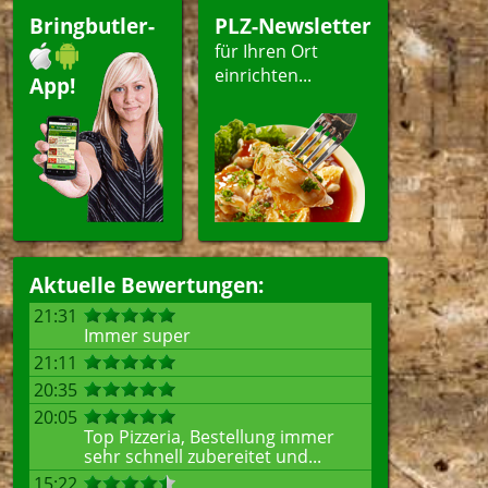
agsangebot
Getränke
Bringbutler-
PLZ-Newsletter
esangebote
für Ihren Ort
einrichten...
App!
ellen
Aktuelle Bewertungen:
21:31
Immer super
21:11
20:35
20:05
Top Pizzeria, Bestellung immer
sehr schnell zubereitet und...
15:22