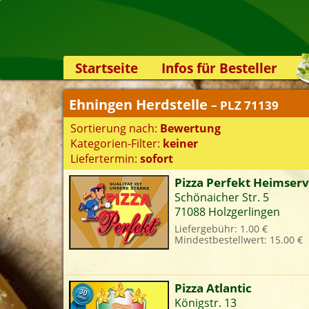
Startseite
Infos für Besteller
Lieferservice-App
Ehningen Herdstelle
– PLZ 71139
Weiterempfehlen
Sortierung nach:
Bewertung
Newsletter
Kategorien-Filter:
keiner
Sicherheit
Liefertermin:
sofort
Kontakt
Pizza Perfekt Heimserv
Schönaicher Str. 5
S
71088 Holzgerlingen
Liefergebühr: 1.00 €
Mindestbestellwert: 15.00 €
K
Pizza Atlantic
Königstr. 13