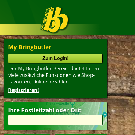
My Bringbutler
Der My Bringbutler-Bereich bietet Ihnen
viele zusätzliche Funktionen wie Shop-
Favoriten, Online bezahlen...
Registrieren!
Name
lter
(ältester Shop zuerst)
Ihre Postleitzahl oder Ort:
erfood
Vorspeisen
dwich
Suppen
i
Dessert