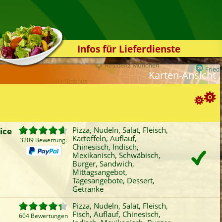
Infos für Lieferdienste
Kassensystem
Karten-Ansicht
Zuverlässigkeit
Sicherheit
Der Online-Shop
Suchoptionen
Das Bestellsystem
ice
Pizza, Nudeln, Salat, Fleisch,
Kartoffeln, Auflauf,
Der Bestellvorgang
3209 Bewertung.
ortierung:
Chinesisch, Indisch,
Mexikanisch, Schwäbisch,
Übertragung
Bewertung
Rabatt
Mindestbestellwert
Burger, Sandwich,
Favoriten
Onlinezahlung
Liefergebühr
A
Testshop
Mittagsangebot,
Tagesangebote, Dessert,
ategorien-Filter:
Styles
Getränke
Pizza
Baguette
Griechisch
Fing
Kontakt
Pizza, Nudeln, Salat, Fleisch,
Nudeln
Kartoffeln
Indisch
San
Fisch, Auflauf, Chinesisch,
604 Bewertungen
Salat
Auflauf
Mexikanisch
Röst