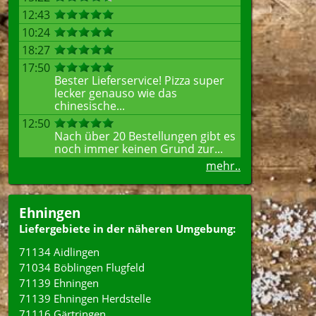
12:43
10:24
18:27
17:50
Bester Lieferservice! Pizza super
lecker genauso wie das
chinesische...
12:50
Nach über 20 Bestellungen gibt es
noch immer keinen Grund zur...
mehr..
Ehningen
Liefergebiete in der näheren Umgebung:
71134 Aidlingen
71034 Böblingen Flugfeld
71139 Ehningen
71139 Ehningen Herdstelle
71116 Gärtringen