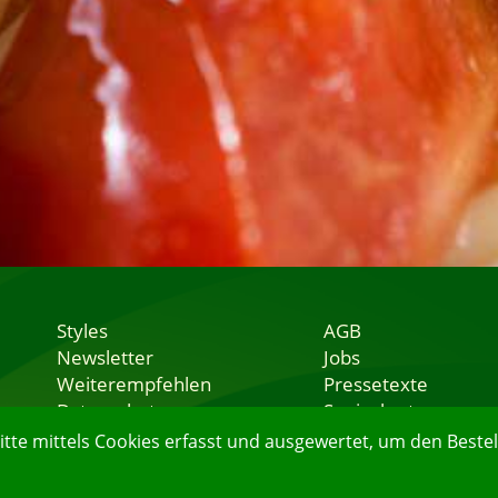
Styles
AGB
Newsletter
Jobs
Weiterempfehlen
Pressetexte
Datenschutz
Speisekarten
Nutzungsbedingungen
Lieferservice
e mittels Cookies erfasst und ausgewertet, um den Bestell