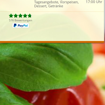
17:00 Uhr
Tagesangebote, Vorspeisen,
Fleisch
Griechisch
Thailändisch
Dess
Dessert, Getränke
iefertermin:
sofort
für
um
:
Uhr bestel
576 Bewertungen