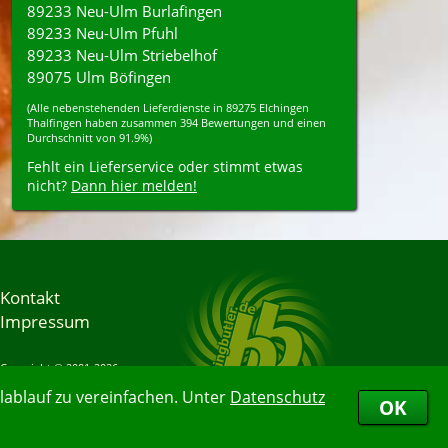
89233 Neu-Ulm Burlafingen
89233 Neu-Ulm Pfuhl
89233 Neu-Ulm Striebelhof
89075 Ulm Böfingen
(Alle nebenstehenden
Lieferdienste
in
89275
Elchingen
Thalfingen
haben zusammen
394
Bewertungen und einen
Durchschnitt von
91.9%
)
Fehlt ein Lieferservice oder stimmt etwas
nicht?
Dann hier melden!
Kontakt
Impressum
Copyright © 2001-2026
Bringbutler® GmbH
ablauf zu vereinfachen. Unter
Datenschutz
06.08.2026 13:55:46
OK