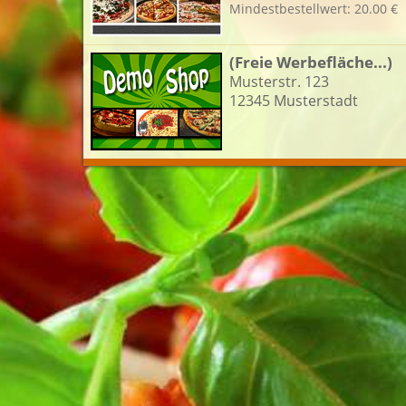
Mindestbestellwert: 20.00 €
L
(Freie Werbefläche...)
Musterstr. 123
12345 Musterstadt