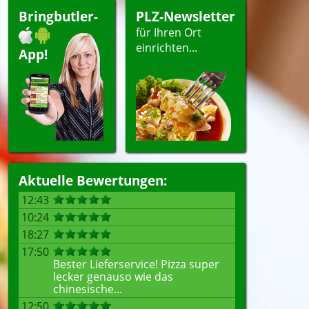
ert
Bringbutler-
PLZ-Newsletter
für Ihren Ort
einrichten...
App!
len
Aktuelle Bewertungen:
12:43
10:24
18:27
17:50
Bester Lieferservice! Pizza super
lecker genauso wie das
chinesische...
12:50