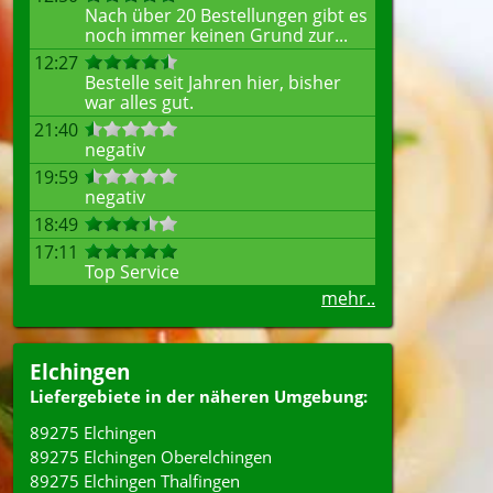
Nach über 20 Bestellungen gibt es
noch immer keinen Grund zur...
12:27
Bestelle seit Jahren hier, bisher
war alles gut.
21:40
negativ
19:59
negativ
18:49
17:11
Top Service
mehr..
Elchingen
Liefergebiete in der näheren Umgebung:
89275 Elchingen
89275 Elchingen Oberelchingen
89275 Elchingen Thalfingen