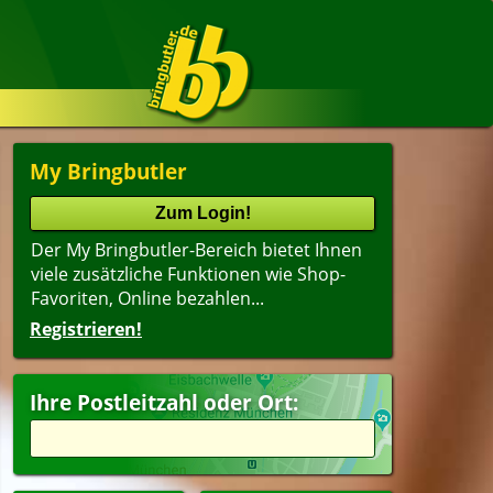
My Bringbutler
Der My Bringbutler-Bereich bietet Ihnen
viele zusätzliche Funktionen wie Shop-
Favoriten, Online bezahlen...
Registrieren!
Name
lter
(ältester Shop zuerst)
Ihre Postleitzahl oder Ort:
ger
Getränke
esangebote
peisen