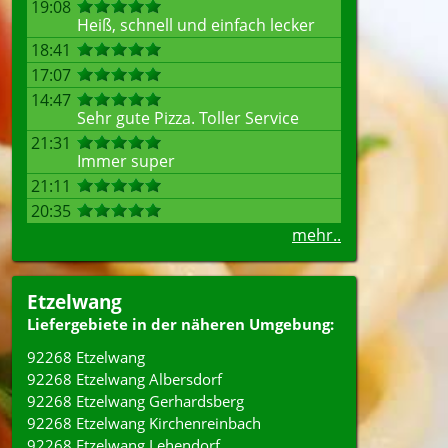
19:08
Heiß, schnell und einfach lecker
18:41
17:07
14:47
Sehr gute Pizza. Toller Service
21:31
Immer super
21:11
20:35
mehr..
Etzelwang
Liefergebiete in der näheren Umgebung:
92268 Etzelwang
92268 Etzelwang Albersdorf
92268 Etzelwang Gerhardsberg
92268 Etzelwang Kirchenreinbach
92268 Etzelwang Lehendorf