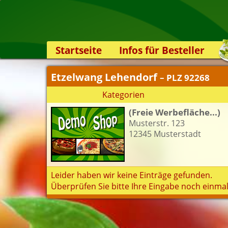
Startseite
Infos für Besteller
Lieferservice-App
Etzelwang Lehendorf
– PLZ 92268
Weiterempfehlen
Kategorien
Newsletter
(Freie Werbefläche...)
Sicherheit
Musterstr. 123
Kontakt
12345 Musterstadt
Leider haben wir keine Einträge gefunden.
Überprüfen Sie bitte Ihre Eingabe noch einmal