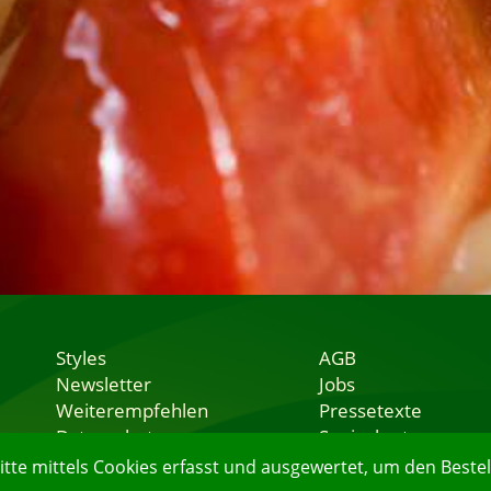
Styles
AGB
Newsletter
Jobs
Weiterempfehlen
Pressetexte
Datenschutz
Speisekarten
Nutzungsbedingungen
Lieferservice
e mittels Cookies erfasst und ausgewertet, um den Bestell