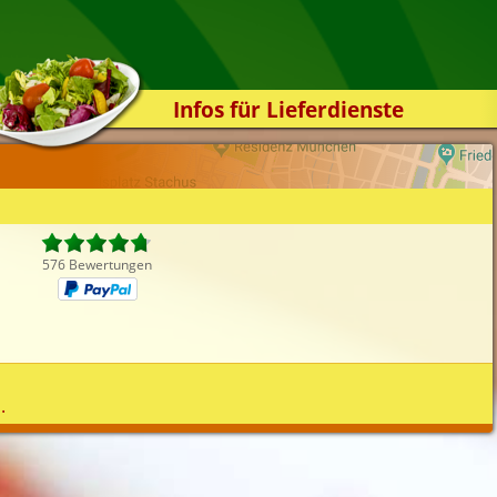
Infos für Lieferdienste
Kassensystem
Zuverlässigkeit
Sicherheit
Der Online-Shop
576 Bewertungen
Das Bestellsystem
Der Bestellvorgang
Übertragung
Testshop
.
Styles
Kontakt