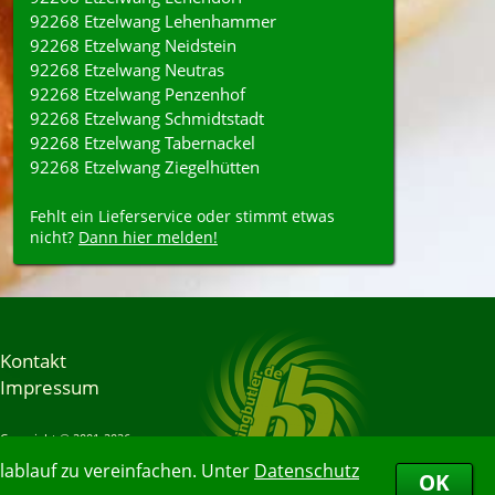
92268 Etzelwang Lehenhammer
92268 Etzelwang Neidstein
92268 Etzelwang Neutras
92268 Etzelwang Penzenhof
92268 Etzelwang Schmidtstadt
92268 Etzelwang Tabernackel
92268 Etzelwang Ziegelhütten
Fehlt ein Lieferservice oder stimmt etwas
nicht?
Dann hier melden!
Kontakt
Impressum
Copyright © 2001-2026
Bringbutler® GmbH
ablauf zu vereinfachen. Unter
Datenschutz
08.08.2026 10:49:38
OK