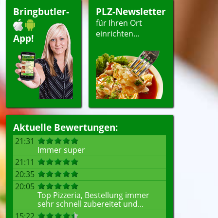
Bringbutler-
PLZ-Newsletter
für Ihren Ort
einrichten...
App!
Aktuelle Bewertungen:
21:31
Immer super
21:11
20:35
20:05
Top Pizzeria, Bestellung immer
sehr schnell zubereitet und...
15:22