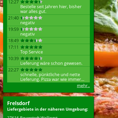
12:27
Bestelle seit Jahren hier, bisher
war alles gut.
21:40
negativ
19:59
negativ
18:49
17:11
Top Service
10:39
Lieferung wäre schon gewesen.
22:27
schnelle, pünktliche und nette
Lieferung. Pizza war wie immer...
mehr..
Frelsdorf
Liefergebiete in der näheren Umgebung:
27616 Beverstedt Wollingst