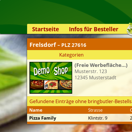
Startseite
Infos für Besteller
Lieferservice-App
Frelsdorf
– PLZ 27616
Weiterempfehlen
Kategorien
Newsletter
(Freie Werbefläche...)
Sicherheit
Musterstr. 123
Kontakt
12345 Musterstadt
Gefundene Einträge ohne bringbutler-Bestells
Name
Strasse
Pizza Family
Klintstr. 9