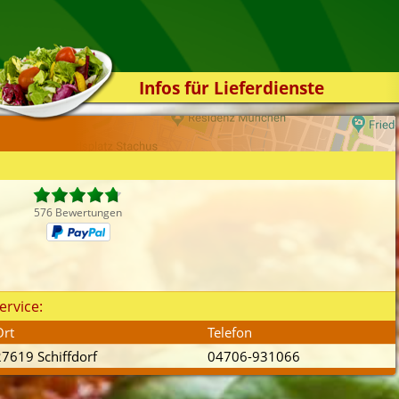
Infos für Lieferdienste
Kassensystem
Zuverlässigkeit
Sicherheit
Der Online-Shop
576 Bewertungen
Das Bestellsystem
Der Bestellvorgang
Übertragung
ervice:
Testshop
Ort
Telefon
Styles
27619 Schiffdorf
04706-931066
Kontakt