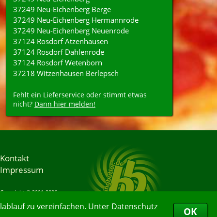
37249 Neu-Eichenberg Berge
37249 Neu-Eichenberg Hermannrode
37249 Neu-Eichenberg Neuenrode
37124 Rosdorf Atzenhausen
37124 Rosdorf Dahlenrode
37124 Rosdorf Wetenborn
37218 Witzenhausen Berlepsch
Fehlt ein Lieferservice oder stimmt etwas
nicht?
Dann hier melden!
Kontakt
Impressum
Copyright © 2001-2026
Bringbutler® GmbH
ablauf zu vereinfachen. Unter
Datenschutz
08.08.2026 09:36:59
OK