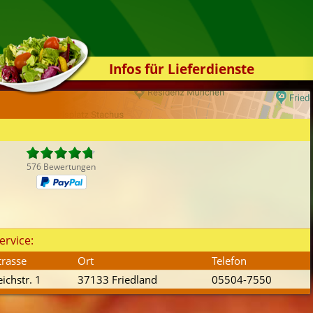
Infos für Lieferdienste
Kassensystem
Zuverlässigkeit
Sicherheit
Der Online-Shop
576 Bewertungen
Das Bestellsystem
Der Bestellvorgang
Übertragung
ervice:
Testshop
trasse
Ort
Telefon
Styles
eichstr. 1
37133 Friedland
05504-7550
Kontakt