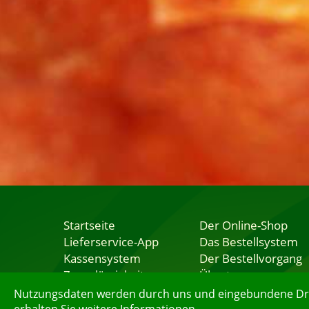
Startseite
Der Online-Shop
Lieferservice-App
Das Bestellsystem
Kassensystem
Der Bestellvorgang
Zuverlässigkeit
Übertragung
Sicherheit
Testshop
Nutzungsdaten werden durch uns und eingebundene Dritt