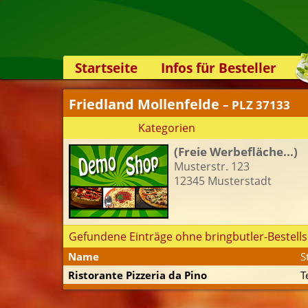
Startseite
Infos für Besteller
Lieferservice-App
Friedland Mollenfelde
– PLZ 37133
Weiterempfehlen
Kategorien
Newsletter
(Freie Werbefläche...)
Sicherheit
Musterstr. 123
Kontakt
12345 Musterstadt
Gefundene Einträge ohne bringbutler-Bestells
Name
S
Ristorante Pizzeria da Pino
T