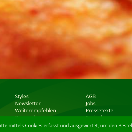
Styles
AGB
Newsletter
Jobs
Weiterempfehlen
Pressetexte
Datenschutz
Speisekarten
Nutzungsbedingungen
Lieferservice
e mittels Cookies erfasst und ausgewertet, um den Bestell