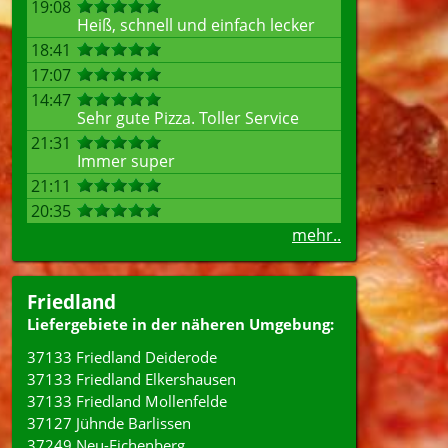
19:08
Heiß, schnell und einfach lecker
18:41
17:07
14:47
Sehr gute Pizza. Toller Service
21:31
Immer super
21:11
20:35
mehr..
Friedland
Liefergebiete in der näheren Umgebung:
37133 Friedland Deiderode
37133 Friedland Elkershausen
37133 Friedland Mollenfelde
37127 Jühnde Barlissen
37249 Neu-Eichenberg