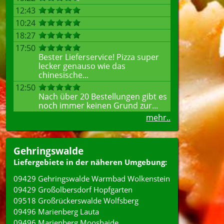
12:43
10:24
18:27
17:50
Bester Lieferservice! Pizza super
lecker genauso wie das
chinesische...
12:50
Nach über 20 Bestellungen gibt es
noch immer keinen Grund zur...
mehr..
Gehringswalde
Liefergebiete in der näheren Umgebung:
09429 Gehringswalde Warmbad Wolkenstein
09429 Großolbersdorf Hopfgarten
09518 Großrückerswalde Wolfsberg
09496 Marienberg Lauta
09496 Marienberg Mooshaide