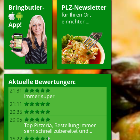
Bringbutler-
PLZ-Newsletter
für Ihren Ort
einrichten...
App!
Aktuelle Bewertungen:
21:31
Immer super
21:11
20:35
20:05
Top Pizzeria, Bestellung immer
sehr schnell zubereitet und...
15:22