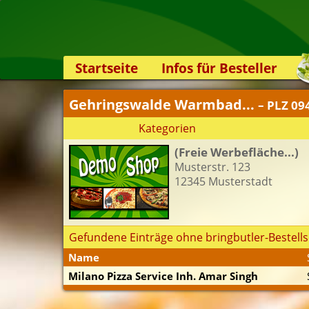
Startseite
Infos für Besteller
Lieferservice-App
Gehringswalde Warmbad...
– PLZ 09
Weiterempfehlen
Kategorien
Newsletter
(Freie Werbefläche...)
Sicherheit
Musterstr. 123
Kontakt
12345 Musterstadt
Gefundene Einträge ohne bringbutler-Bestells
Name
Milano Pizza Service Inh. Amar Singh