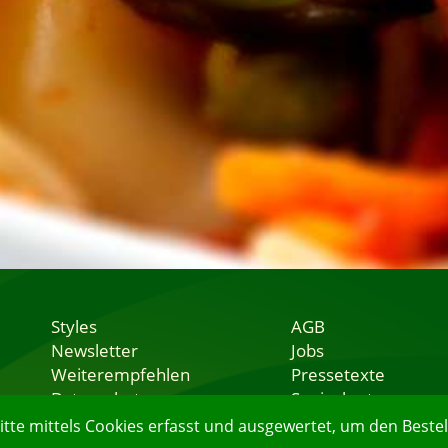
Styles
AGB
Newsletter
Jobs
Weiterempfehlen
Pressetexte
Datenschutz
Speisekarten
Nutzungsbedingungen
Lieferservice
e mittels Cookies erfasst und ausgewertet, um den Bestell