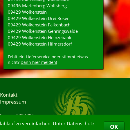
09496 Marienberg Wolfsberg
09429 Wolkenstein
09429 Wolkenstein Drei Rosen
09429 Wolkenstein Falkenbach
09429 Wolkenstein Gehringswalde
09429 Wolkenstein Heinzebank
09429 Wolkenstein Hilmersdorf
Fehlt ein Lieferservice oder stimmt etwas
nicht?
Dann hier melden!
Kontakt
Impressum
Copyright © 2001-2026
Bringbutler® GmbH
ablauf zu vereinfachen. Unter
Datenschutz
07.08.2026 03:58:55
OK