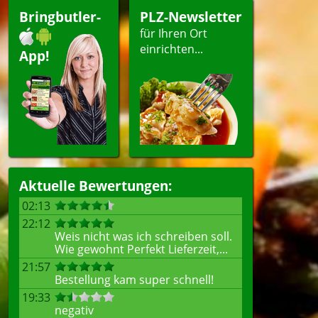
Bringbutler-
PLZ-Newsletter
für Ihren Ort
einrichten...
App!
Aktuelle Bewertungen:
02:13
22:12
Weis nicht was ich schreiben soll.
Wie gewohnt Perfekt Lieferzeit,...
21:57
Bestellung kam super schnell!
19:33
negativ