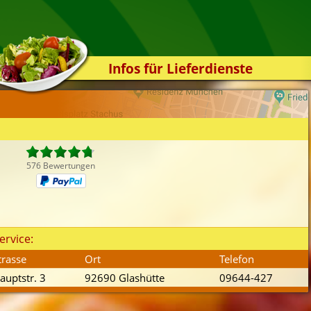
Infos für Lieferdienste
Kassensystem
Zuverlässigkeit
Sicherheit
Der Online-Shop
576 Bewertungen
Das Bestellsystem
Der Bestellvorgang
Übertragung
ervice:
Testshop
trasse
Ort
Telefon
Styles
auptstr. 3
92690 Glashütte
09644-427
Kontakt