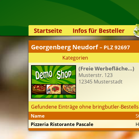
Startseite
Infos für Besteller
Lieferservice-App
Georgenberg Neudorf
– PLZ 92697
Weiterempfehlen
Kategorien
Newsletter
(Freie Werbefläche...)
Sicherheit
Musterstr. 123
Kontakt
12345 Musterstadt
Gefundene Einträge ohne bringbutler-Bestells
Name
S
Pizzeria Ristorante Pascale
H