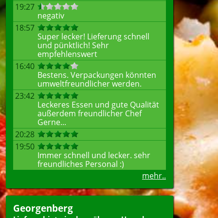
19:27
negativ
18:57
Super lecker! Lieferung schnell
und pünktlich! Sehr
empfehlenswert
16:40
Bestens. Verpackungen könnten
umweltfreundlicher werden.
23:42
Leckeres Essen und gute Qualität
außerdem freundlicher Chef
Gerne...
20:28
19:50
Immer schnell und lecker. sehr
freundliches Personal :)
mehr..
Georgenberg