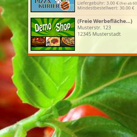
Liefergebühr: 3.00 €
(frei ab 60
Mindestbestellwert: 30.00 €
L
(Freie Werbefläche...)
Musterstr. 123
12345 Musterstadt