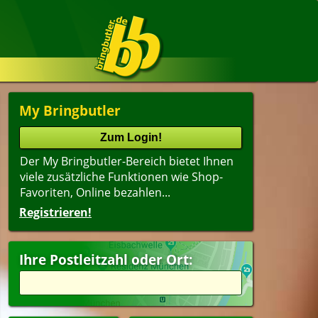
My Bringbutler
Der My Bringbutler-Bereich bietet Ihnen
viele zusätzliche Funktionen wie Shop-
Favoriten, Online bezahlen...
Registrieren!
Name
lter
(ältester Shop zuerst)
Ihre Postleitzahl oder Ort:
esangebote
Getränke
peisen
pen