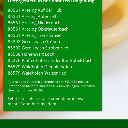
Liefergebiete in der näheren Umgebung:
86561 Aresing Auf der Hub
86561 Aresing Autenzell
86561 Aresing Niederdorf
86561 Aresing Oberlauterbach
86561 Aresing Tränkhäuser
85302 Gerolsbach Gröben
85302 Gerolsbach Strobenried
86558 Hohenwart Loch
85276 Pfaffenhofen an der Ilm Göbelsbach
86579 Waidhofen Diepoltshofen
86579 Waidhofen Waizenried
(Alle nebenstehenden
Lieferdienste
in
85302
Gerolsbach
Strobenried
haben zusammen
614
Bewertungen und einen
Durchschnitt von
91.2%
)
Fehlt ein Lieferservice oder stimmt etwas
nicht?
Dann hier melden!