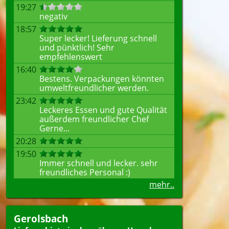
19:27
negativ
18:57
Super lecker! Lieferung schnell
und pünktlich! Sehr
empfehlenswert
16:40
Bestens. Verpackungen könnten
umweltfreundlicher werden.
23:42
Leckeres Essen und gute Qualität
außerdem freundlicher Chef
Gerne...
20:28
19:50
Immer schnell und lecker. sehr
freundliches Personal :)
mehr..
Gerolsbach