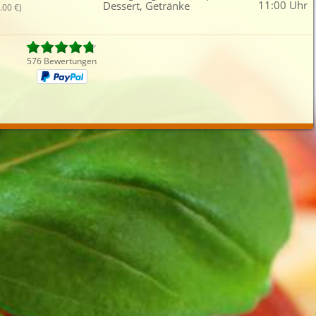
11:00 Uhr
Dessert, Getränke
.00 €)
Fleisch
Griechisch
Mittagsangebot
Dess
iefertermin:
sofort
für
um
:
Uhr best
576 Bewertungen