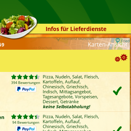
Infos für Lieferdienste
Kassensystem
Karten-Ansicht
59
Zuverlässigkeit
Sicherheit
Der Online-Shop
Suchoptionen
Das Bestellsystem
m
Pizza, Nudeln, Salat, Fleisch,
Kartoffeln, Auflauf,
Der Bestellvorgang
394 Bewertungen
ortierung:
Chinesisch, Griechisch,
Indisch, Mittagsangebot,
Übertragung
Bewertung
Rabatt
Mindestbestellwert
Tagesangebote, Vorspeisen,
Favoriten
Onlinezahlung
Liefergebühr
A
Testshop
Dessert, Getränke
keine Selbstabholung!
ategorien-Filter:
Styles
Pizza
Fisch
Chinesisch
Bur
en
Pizza, Nudeln, Salat, Fleisch,
Kontakt
Kartoffeln, Auflauf,
Nudeln
Kartoffeln
Griechisch
Mitt
94 Bewertungen
Chinesisch, Griechisch,
Salat
Auflauf
Indisch
Tag
m