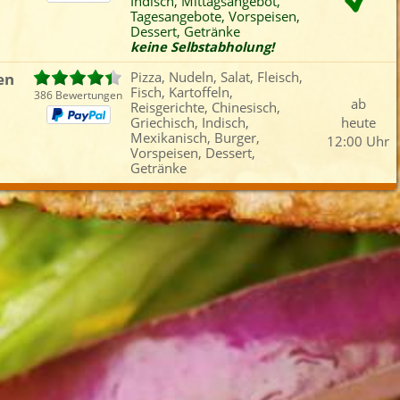
Indisch, Mittagsangebot,
Fleisch
Reisgerichte
Mexikanisch
Vors
Tagesangebote, Vorspeisen,
Dessert, Getränke
iefertermin:
keine Selbstabholung!
sofort
für
um
:
Uhr best
en
Pizza, Nudeln, Salat, Fleisch,
Fisch, Kartoffeln,
386 Bewertungen
ab
Reisgerichte, Chinesisch,
Griechisch, Indisch,
heute
Mexikanisch, Burger,
12:00 Uhr
Vorspeisen, Dessert,
Getränke