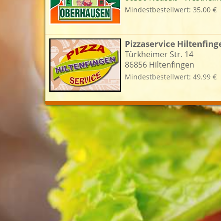
Mindestbestellwert: 35.00 €
L
Pizzaservice Hiltenfing
Türkheimer Str. 14
86856 Hiltenfingen
Mindestbestellwert: 49.99 €