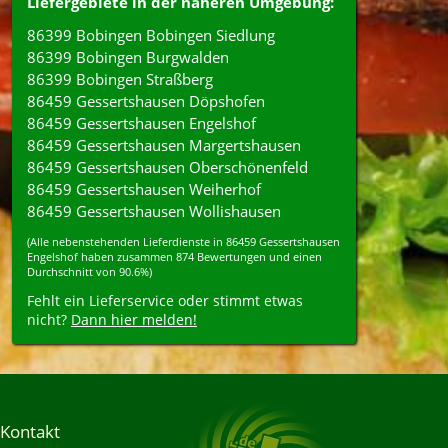
Liefergebiete in der näheren Umgebung:
86399 Bobingen Bobingen Siedlung
86399 Bobingen Burgwalden
86399 Bobingen Straßberg
86459 Gessertshausen Döpshofen
86459 Gessertshausen Engelshof
86459 Gessertshausen Margertshausen
86459 Gessertshausen Oberschönenfeld
86459 Gessertshausen Weiherhof
86459 Gessertshausen Wollishausen
(Alle nebenstehenden
Lieferdienste
in
86459
Gessertshausen
Engelshof
haben zusammen
874
Bewertungen und einen
Durchschnitt von
90.6%
)
Fehlt ein Lieferservice oder stimmt etwas
nicht?
Dann hier melden!
Kontakt