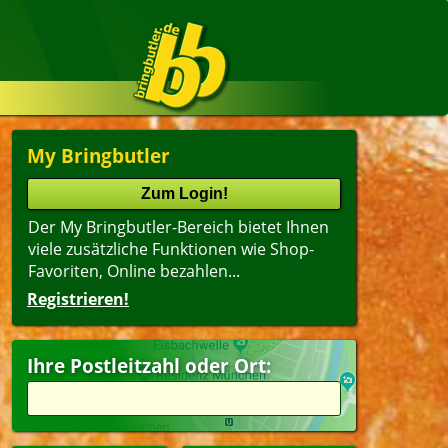
My Bringbutler
Der My Bringbutler-Bereich bietet Ihnen
viele zusätzliche Funktionen wie Shop-
Favoriten, Online bezahlen...
Registrieren!
Name
lter
(ältester Shop zuerst)
Ihre Postleitzahl oder Ort:
ger
Dessert
agsangebot
Getränke
esangebote